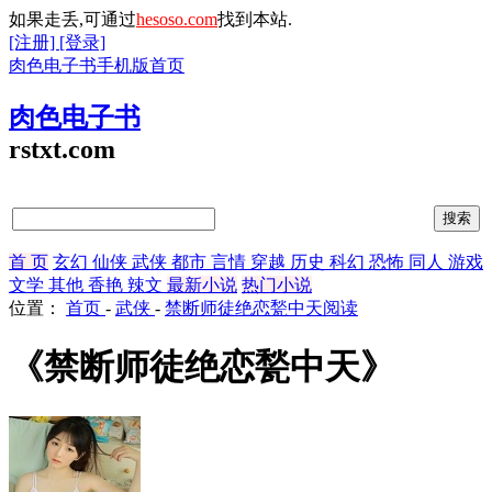
如果走丢,可通过
hesoso.com
找到本站.
[注册]
[登录]
肉色电子书手机版首页
肉色电子书
rstxt.com
首 页
玄幻
仙侠
武侠
都市
言情
穿越
历史
科幻
恐怖
同人
游戏
文学
其他
香艳
辣文
最新小说
热门小说
位置：
首页
-
武侠
-
禁断师徒绝恋甃中天阅读
《禁断师徒绝恋甃中天》