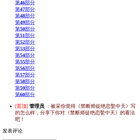
第
46
部分
第
47
部分
第
48
部分
第
49
部分
第
50
部分
第
51
部分
第
52
部分
第
53
部分
第
54
部分
第
55
部分
第
56
部分
第
57
部分
第
58
部分
第
59
部分
第
60
部分
[置顶]
管理员
：
被采你觉得《禁断师徒绝恋甃中天》写
的怎么样，分享下你对《禁断师徒绝恋甃中天》的看法
吧！
发表评论