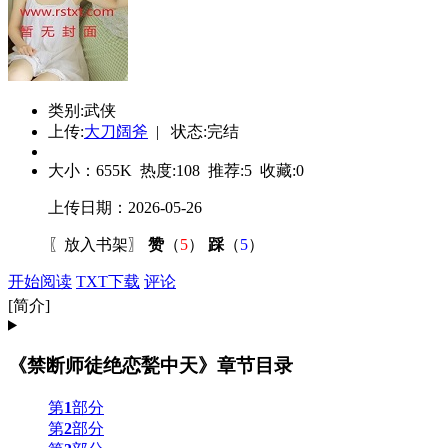
类别:武侠
上传:
大刀阔斧
| 状态:完结
大小：
655K
热度:
108
推荐:
5
收藏:
0
上传日期：2026-05-26
〖
放入书架
〗
赞
（
5
）
踩
（
5
）
开始阅读
TXT下载
评论
[简介]
《禁断师徒绝恋甃中天》章节目录
第
1
部分
第
2
部分