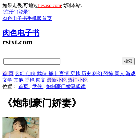
如果走丢,可通过
hesoso.com
找到本站.
[注册]
[登录]
肉色电子书手机版首页
肉色电子书
rstxt.com
首 页
玄幻
仙侠
武侠
都市
言情
穿越
历史
科幻
恐怖
同人
游戏
文学
其他
香艳
辣文
最新小说
热门小说
位置：
首页
-
武侠
-
炮制豪门娇妻阅读
《炮制豪门娇妻》