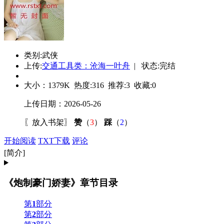
类别:武侠
上传:
交通工具类：沧海一叶舟
| 状态:完结
大小：
1379K
热度:
316
推荐:
3
收藏:
0
上传日期：2026-05-26
〖
放入书架
〗
赞
（
3
）
踩
（
2
）
开始阅读
TXT下载
评论
[简介]
《炮制豪门娇妻》章节目录
第
1
部分
第
2
部分