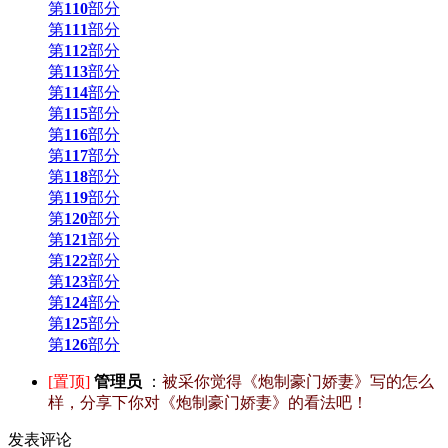
第
110
部分
第
111
部分
第
112
部分
第
113
部分
第
114
部分
第
115
部分
第
116
部分
第
117
部分
第
118
部分
第
119
部分
第
120
部分
第
121
部分
第
122
部分
第
123
部分
第
124
部分
第
125
部分
第
126
部分
[置顶]
管理员
：
被采你觉得《炮制豪门娇妻》写的怎么
样，分享下你对《炮制豪门娇妻》的看法吧！
发表评论