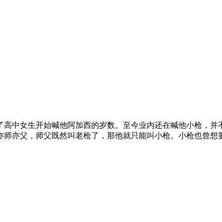
，甚至已经到了高中女生开始喊他阿加西的岁数。至今业内还在喊他小
师亦父，师父既然叫老枪了，那他就只能叫小枪。小枪也曾想要争