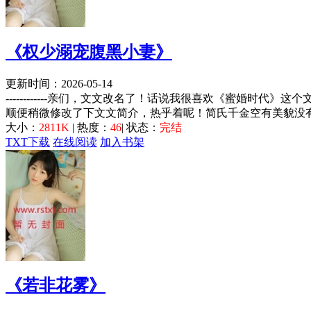
《权少溺宠腹黑小妻》
更新时间：2026-05-14
------------亲们，文文改名了！话说我很喜欢《蜜婚
顺便稍微修改了下文文简介，热乎着呢！简氏千金空有美貌没有
大小：
2811K
| 热度：
46
| 状态：
完结
TXT下载
在线阅读
加入书架
《若非花雾》