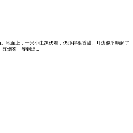
了青石地面。地面上，一只小虫趴伏着，仍睡得很香甜。耳边似乎响起了
烟雾，等到烟...