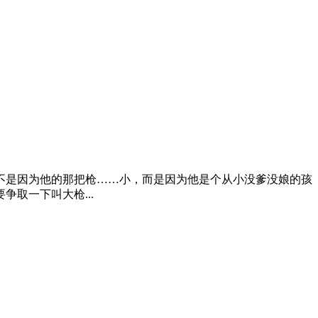
枪，并不是因为他的那把枪……小，而是因为他是个从小没爹没娘的孩
取一下叫大枪...