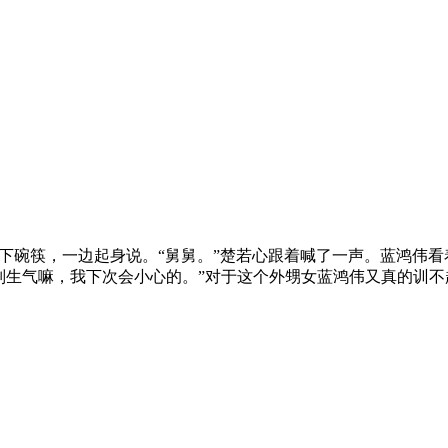
”蓝学瑛说着话放下碗筷，一边起身说。“舅舅。”楚若心跟着喊了一声。
生气嘛，我下次会小心的。”对于这个外甥女蓝鸿伟又真的训不起来