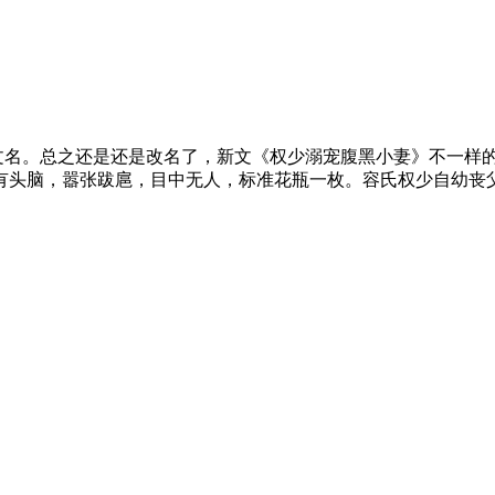
时代》这个文名。总之还是还是改名了，新文《权少溺宠腹黑小妻》不
头脑，嚣张跋扈，目中无人，标准花瓶一枚。容氏权少自幼丧父母