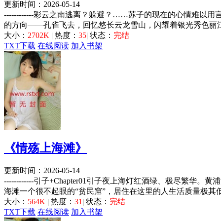
更新时间：2026-05-14
------------彩云之南逃离？躲避？……苏子的现在的
的方向――孔雀飞去，回忆悠长云龙雪山，闪耀着银光秀色丽江
大小：
2702K
| 热度：
35
| 状态：
完结
TXT下载
在线阅读
加入书架
《情殇上海滩》
更新时间：2026-05-14
------------引子+Chapter01引子夜上海灯红酒
海滩一个很不起眼的“贫民窟”，居住在这里的人生活质量极其低
大小：
564K
| 热度：
31
| 状态：
完结
TXT下载
在线阅读
加入书架