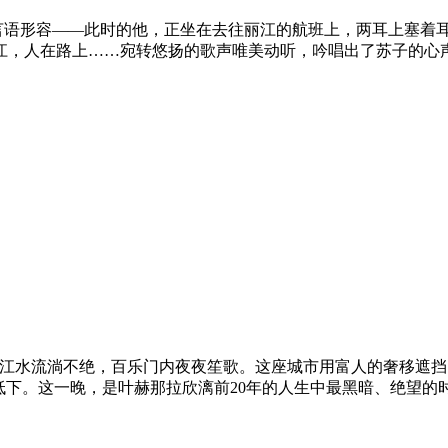
心情难以用言语形容――此时的他，正坐在去往丽江的航班上，两耳上
，人在路上……宛转悠扬的歌声唯美动听，吟唱出了苏子的心声，
绿、极尽繁华。黄浦江水流淌不绝，百乐门内夜夜笙歌。这座城市用富人
下。这一晚，是叶赫那拉欣漓前20年的人生中最黑暗、绝望的时候