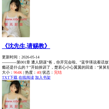
《沈先生,请赐教》
更新时间：2026-05-14
------------第001章 遭人阴谋“爸，你开完会啦。
瘾还是什么的？”开始挨训了，楚若心小心翼翼的回道：“舅舅别
大小：
964K
| 热度：
40
| 状态：
完结
TXT下载
在线阅读
加入书架