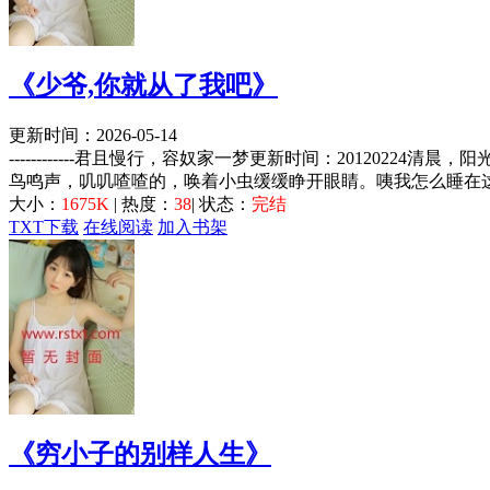
《少爷,你就从了我吧》
更新时间：2026-05-14
------------君且慢行，容奴家一梦更新时间：2012
鸟鸣声，叽叽喳喳的，唤着小虫缓缓睁开眼睛。咦我怎么睡在这
大小：
1675K
| 热度：
38
| 状态：
完结
TXT下载
在线阅读
加入书架
《穷小子的别样人生》