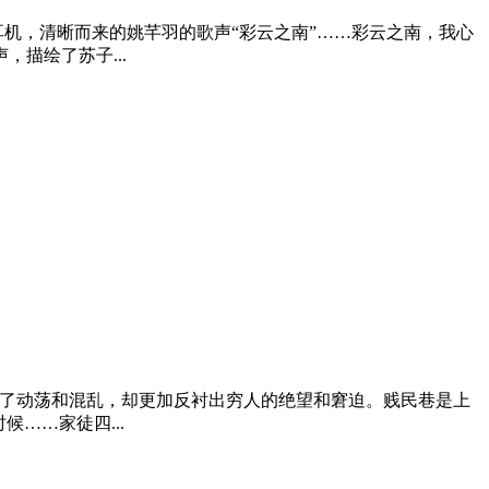
塞着耳机，清晰而来的姚芊羽的歌声“彩云之南”……彩云之南，我心
描绘了苏子...
的奢移遮挡了动荡和混乱，却更加反衬出穷人的绝望和窘迫。贱民巷是上
……家徒四...