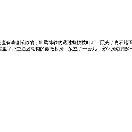
0224清晨，阳光也有些慵懒似的，轻柔绵软的透过些枝枝叶叶，照亮
里了小虫迷迷糊糊的微微起身，呆立了一会儿，突然身边腾起一阵