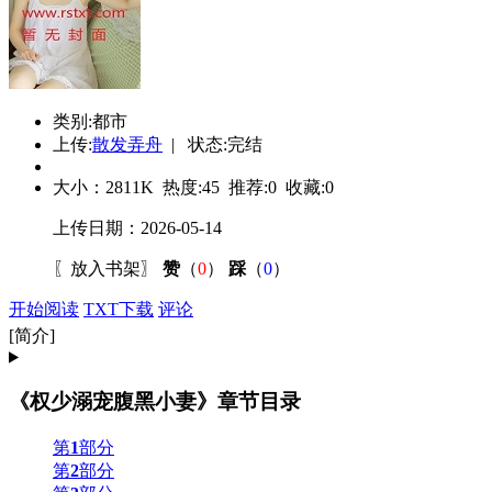
类别:都市
上传:
散发弄舟
| 状态:完结
大小：
2811K
热度:
45
推荐:
0
收藏:
0
上传日期：2026-05-14
〖
放入书架
〗
赞
（
0
）
踩
（
0
）
开始阅读
TXT下载
评论
[简介]
《权少溺宠腹黑小妻》章节目录
第
1
部分
第
2
部分