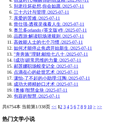
创业时代-唤醒你的创业精
/2025-07-11
别老往坏处想,你会如愿
/2025-07-11
三十六计与管理
/2025-07-11
亲爱的苦难
/2025-07-11
曾仕强-透视灵魂看人生
/2025-07-11
奥兰多orlando (英文版)作
/2025-07-11
品西游:解读职场潜规则
/2025-07-11
高效能人士的七个习惯
/2025-07-11
如何才能停止焦虑开始新生
/2025-07-11
"奔奔族"理财:献给七八十
/2025-07-11
[成功]超常思维的力量
/2025-07-11
郝莲娜职场蜕变记全
/2025-07-11
点滴在心的处世艺术
/2025-07-11
潇怡-了不起的小助理:汪陶
/2025-07-11
成功大师精妙口才术
/2025-07-11
[奥修]智慧金块
/2025-07-11
包容的智慧
/2025-07-11
共6754本 当前第1/338页
<<
1
2
3
4
5
6
7
8
9
10
>
>>
热门文学小说