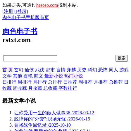
如果走丢,可通过
hesoso.com
找到本站.
[注册]
[登录]
肉色电子书手机版首页
肉色电子书
rstxt.com
首 页
玄幻
仙侠
武侠
都市
言情
穿越
历史
科幻
恐怖
同人
游戏
文学
其他
香艳
辣文
最新小说
热门小说
日排行
周排行
月排行
总排行
日推荐
周推荐
月推荐
总推荐
日
收藏
周收藏
月收藏
总收藏
字数排行
最新文学小说
让你受用一生的做人做事36
/2026-03-12
脱掉你的"外套":职场无忧
/2026-01-15
粟裕战争回忆录
/2025-10-10