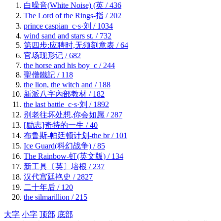
白噪音(White Noise) (英
/ 436
The Lord of the Rings-指
/ 202
prince caspian_c·s·刘
/ 1034
wind sand and stars st.
/ 732
第四步:应聘时,无须刻意表
/ 64
官场现形记
/ 682
the horse and his boy_c
/ 244
聖僧鐵記
/ 118
the lion, the witch and
/ 188
新派八字內部教材
/ 182
the last battle_c·s·刘
/ 1892
别老往坏处想,你会如愿
/ 287
[励志]奇特的一生
/ 40
布鲁斯-帕廷顿计划-the br
/ 101
Ice Guard(科幻战争)
/ 85
The Rainbow-虹(英文版)
/ 134
新工具〔英〕培根
/ 237
汉代宫廷艳史
/ 2827
二十年后
/ 120
the silmarillion
/ 215
大字
小字
顶部
底部