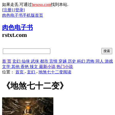
如果走丢,可通过
hesoso.com
找到本站.
[注册]
[登录]
肉色电子书手机版首页
肉色电子书
rstxt.com
首 页
玄幻
仙侠
武侠
都市
言情
穿越
历史
科幻
恐怖
同人
游戏
文学
其他
香艳
辣文
最新小说
热门小说
位置：
首页
-
玄幻
-
地煞七十二变阅读
《地煞七十二变》