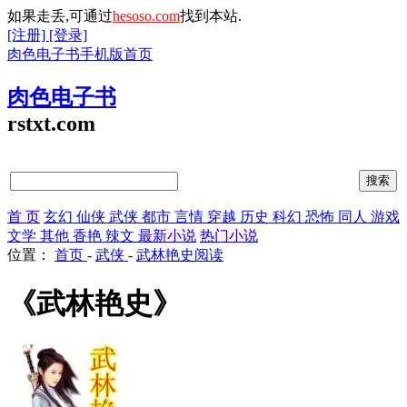
如果走丢,可通过
hesoso.com
找到本站.
[注册]
[登录]
肉色电子书手机版首页
肉色电子书
rstxt.com
首 页
玄幻
仙侠
武侠
都市
言情
穿越
历史
科幻
恐怖
同人
游戏
文学
其他
香艳
辣文
最新小说
热门小说
位置：
首页
-
武侠
-
武林艳史阅读
《武林艳史》