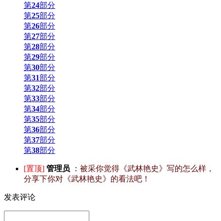
第
24
部分
第
25
部分
第
26
部分
第
27
部分
第
28
部分
第
29
部分
第
30
部分
第
31
部分
第
32
部分
第
33
部分
第
34
部分
第
35
部分
第
36
部分
第
37
部分
第
38
部分
[置顶]
管理员
：
被采你觉得《武林艳史》写的怎么样，
分享下你对《武林艳史》的看法吧！
发表评论