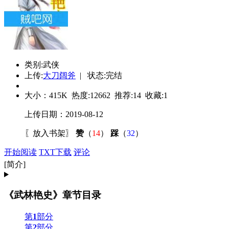
类别:武侠
上传:
大刀阔斧
| 状态:完结
大小：
415K
热度:
12662
推荐:
14
收藏:
1
上传日期：2019-08-12
〖
放入书架
〗
赞
（
14
）
踩
（
32
）
开始阅读
TXT下载
评论
[简介]
《武林艳史》章节目录
第
1
部分
第
2
部分