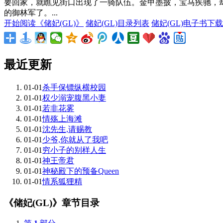
要回家，就瞧见街口出现了一骑队伍。金甲墨披，宝马疾驰，
的御林军了。...
开始阅读《储妃(GL)》
储妃(GL)目录列表
储妃(GL)电子书下载
最近更新
01-01
杀手保镖纵横校园
01-01
权少溺宠腹黑小妻
01-01
若非花雾
01-01
情殇上海滩
01-01
沈先生,请赐教
01-01
少爷,你就从了我吧
01-01
穷小子的别样人生
01-01
神王帝君
01-01
神秘殿下的预备Queen
01-01
情系狐狸精
《储妃(GL)》章节目录