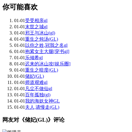
你可能喜欢
01-01
受受相亲gl
01-01
末世之城gl
01-01
邪王与冰山(gl)
01-01
重生之炖汤(GL)
01-01
以你之姓,冠我之名gl
01-01
抱紧女主大腿[穿书gl]
01-01
乐倾希gl
01-01
迟来的冰山攻[娱乐圈]
01-01
重生之暗度(GL)
01-01
储妃(GL)
01-01
师道艰难gl
01-01
凡尘不做仙gl
01-01
百年孤独(gl)
01-01
我的海妖女神GL
01-01
夫人,请慢走(GL)
网友对《储妃(GL)》评论