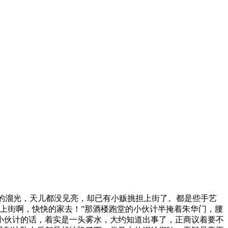
湿的溜光，天儿都没见亮，却已有小贩挑担上街了。都是些手艺
上街啊，快快的家去！”那酒楼跑堂的小伙计半掩着朱华门，腰
小伙计的话，着实是一头雾水，大约知道出事了，正商议着要不