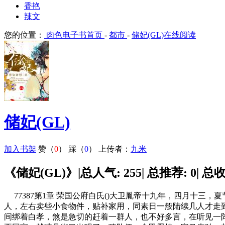
香艳
辣文
您的位置：
肉色电子书首页
-
都市
-
储妃(GL)在线阅读
储妃(GL)
加入书架
赞（
0
）
踩（
0
）
上传者：
九米
《储妃(GL)》|总人气: 255| 总推荐: 0| 总收
77387第1章 荣国公府白氏()大卫胤帝十九年，四月十
人，左右卖些小食物件，贴补家用，同素日一般陆续几人才走
间绑着白孝，煞是急切的赶着一群人，也不好多言，在听见一