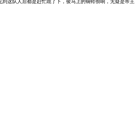
见到这队人后都是赶忙跪了下，俊马上的铜铃彻响，无疑是帝王