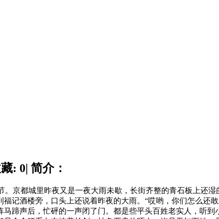
藏: 0| 简介：
三，夏节。京都城里昨夜又是一夜大雨未歇，长街齐整的青石板上还
到福记酒楼旁，口头上还说着昨夜的大雨。“哎哟，你们怎么还敢
阵马蹄声后，忙砰的一声闭了门。都是些平头百姓老实人，听到