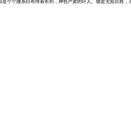
却是个个腰系白布挎着长剑，神色严肃的吓人。饶是无知百姓，