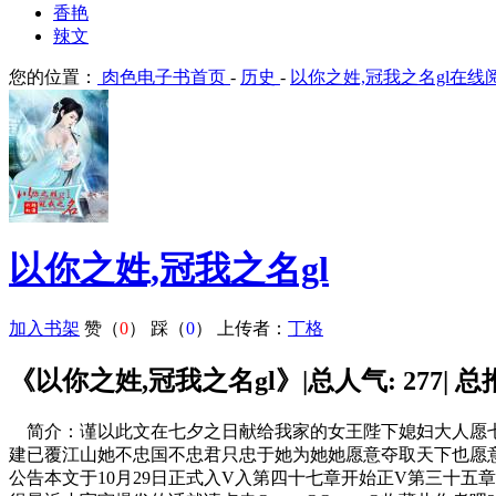
香艳
辣文
您的位置：
肉色电子书首页
-
历史
-
以你之姓,冠我之名gl在线
以你之姓,冠我之名gl
加入书架
赞（
0
）
踩（
0
）
上传者：
丁格
《以你之姓,冠我之名gl》|总人气: 277| 总推荐
简介：谨以此文在七夕之日献给我家的女王陛下媳妇大人愿七
建已覆江山她不忠国不忠君只忠于她为她她愿意夺取天下也愿
公告本文于10月29日正式入V入第四十七章开始正V第三十