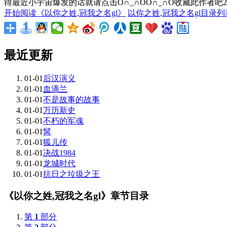
得最近小宇宙爆发的话就请点击O∩_∩OO∩_∩O收藏此作者吧241
开始阅读《以你之姓,冠我之名gl》
以你之姓,冠我之名gl目录列
最近更新
01-01
后汉演义
01-01
血滴兰
01-01
不是故事的故事
01-01
万历新史
01-01
不朽的军魂
01-01
髯
01-01
狐儿传
01-01
决战1984
01-01
龙城时代
01-01
抗日之垃圾之王
《以你之姓,冠我之名gl》章节目录
第
1
部分