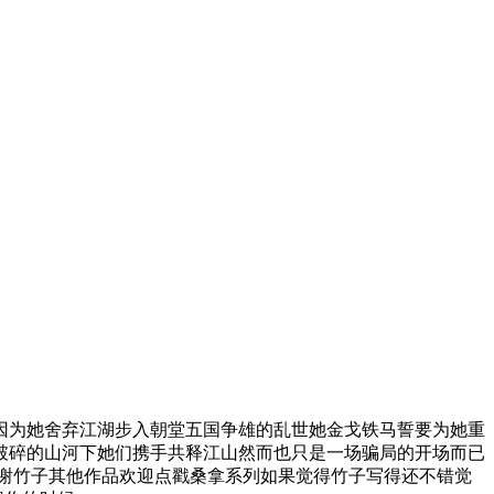
因为她舍弃江湖步入朝堂五国争雄的乱世她金戈铁马誓要为她重
破碎的山河下她们携手共释江山然而也只是一场骗局的开场而已
谢谢竹子其他作品欢迎点戳桑拿系列如果觉得竹子写得还不错觉