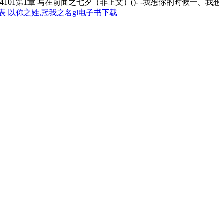
01第1章 写在前面之七夕（非正文）()- -我想你的时候一、我想
表
以你之姓,冠我之名gl电子书下载