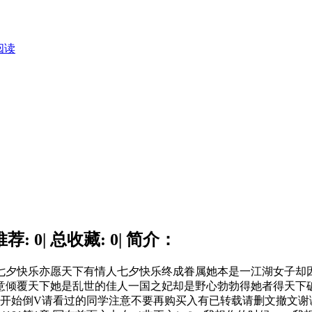
阅读
: 0| 总收藏: 0| 简介：
夕快乐亦愿天下有情人七夕快乐终成眷属她本是一江湖女子却
意倾覆天下她是乱世的佳人一国之妃却是野心勃勃得她者得天下
五章开始倒V请看过的同学注意不要再购买入有已转载请删文撤文