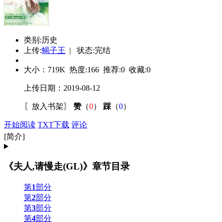
类别:历史
上传:
蝎子王
| 状态:完结
大小：
719K
热度:
166
推荐:
0
收藏:
0
上传日期：2019-08-12
〖
放入书架
〗
赞
（
0
）
踩
（
0
）
开始阅读
TXT下载
评论
[简介]
《夫人,请慢走(GL)》章节目录
第
1
部分
第
2
部分
第
3
部分
第
4
部分