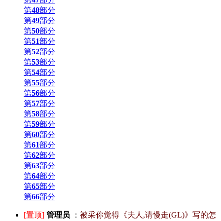
第
48
部分
第
49
部分
第
50
部分
第
51
部分
第
52
部分
第
53
部分
第
54
部分
第
55
部分
第
56
部分
第
57
部分
第
58
部分
第
59
部分
第
60
部分
第
61
部分
第
62
部分
第
63
部分
第
64
部分
第
65
部分
第
66
部分
[置顶]
管理员
：
被采你觉得《夫人,请慢走(GL)》写的怎