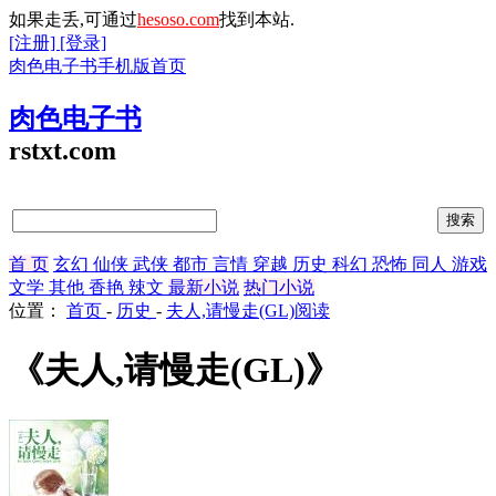
如果走丢,可通过
hesoso.com
找到本站.
[注册]
[登录]
肉色电子书手机版首页
肉色电子书
rstxt.com
首 页
玄幻
仙侠
武侠
都市
言情
穿越
历史
科幻
恐怖
同人
游戏
文学
其他
香艳
辣文
最新小说
热门小说
位置：
首页
-
历史
-
夫人,请慢走(GL)阅读
《夫人,请慢走(GL)》