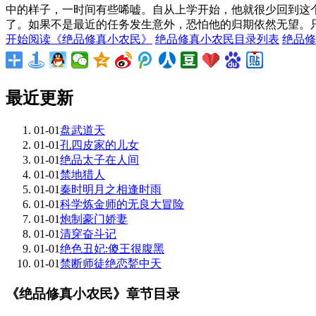
中的样子，一时间有些唏嘘。自从上学开始，他就很少回到这
了。如果不是最近的任务发生意外，恐怕他的归期依然无望。只
开始阅读《绝品修真小农民》
绝品修真小农民目录列表
绝品修
最近更新
01-01
盘武道天
01-01
孔四皮家的儿女
01-01
绝品太子在人间
01-01
禁地猎人
01-01
秦时明月之相逢时雨
01-01
科学炼金师的无良大冒险
01-01
炮制豪门娇妻
01-01
清穿奋斗记
01-01
绝色丑妃:傻王很腹黑
01-01
禁断师徒绝恋甃中天
《绝品修真小农民》章节目录