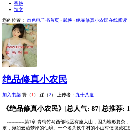
香艳
辣文
您的位置：
肉色电子书首页
-
武侠
-
绝品修真小农民在线阅读
绝品修真小农民
加入书架
赞（
1
）
踩（
2
）
上传者：
九十八度
《绝品修真小农民》|总人气: 87| 总推荐: 1|
------------第1章 青梅竹马西部地区有座大山，因
罩，宛如云蒸梦泽的仙境。一个名为铁牛村的小山村便隐藏在