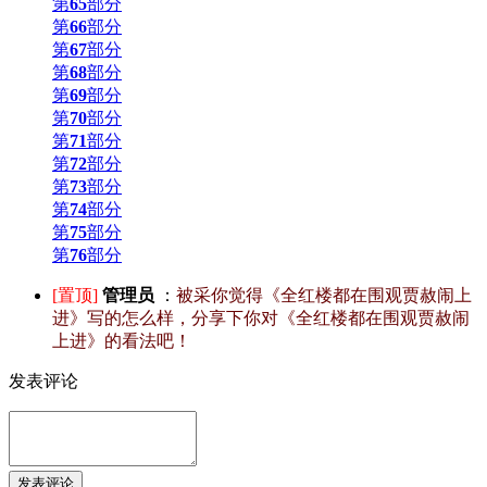
第
65
部分
第
66
部分
第
67
部分
第
68
部分
第
69
部分
第
70
部分
第
71
部分
第
72
部分
第
73
部分
第
74
部分
第
75
部分
第
76
部分
[置顶]
管理员
：
被采你觉得《全红楼都在围观贾赦闹上
进》写的怎么样，分享下你对《全红楼都在围观贾赦闹
上进》的看法吧！
发表评论