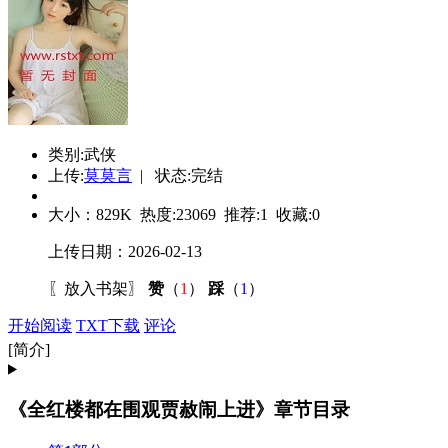
类别:武侠
上传:
莫莫言
| 状态:完结
大小：
829K
热度:
23069
推荐:
1
收藏:
0
上传日期：2026-02-13
〖
放入书架
〗
赞
（
1
）
踩
（
1
）
开始阅读
TXT下载
评论
[简介]
《全红楼都在围观贾赦闹上进》章节目录