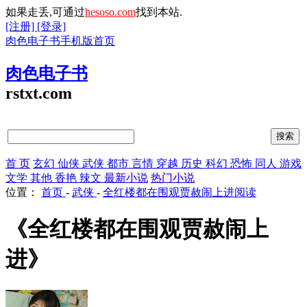
如果走丢,可通过
hesoso.com
找到本站.
[注册]
[登录]
肉色电子书手机版首页
肉色电子书
rstxt.com
首 页
玄幻
仙侠
武侠
都市
言情
穿越
历史
科幻
恐怖
同人
游戏
文学
其他
香艳
辣文
最新小说
热门小说
位置：
首页
-
武侠
-
全红楼都在围观贾赦闹上进阅读
《全红楼都在围观贾赦闹上
进》