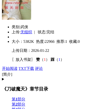
类别:武侠
上传:
无组织
| 状态:完结
大小：
5382K
热度:
22966
推荐:
1
收藏:
0
上传日期：2026-01-22
〖
放入书架
〗
赞
（
1
）
踩
（
1
）
开始阅读
TXT下载
评论
[简介]
《刀破魔天》章节目录
第
1
部分
第
2
部分