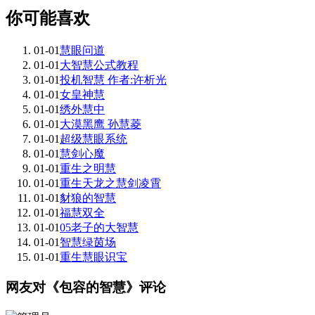
你可能喜欢
01-01
慧眼问道
01-01
大智慧公式教程
01-01
投机智慧 作者:许析光
01-01
女皇神慧
01-01
绣外慧中
01-01
大漠黑鹰 孙慧菱
01-01
超级慧眼系统
01-01
慧剑心魔
01-01
重生之明慧
01-01
重生天龙之慧剑凌霄
01-01
豺狼的智慧
01-01
福慧双全
01-01
05老子的大智慧
01-01
智慧绿茵场
01-01
重生慧眼识宝
网友对《包容的智慧》评论