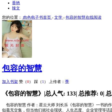
香艳
辣文
您的位置：
肉色电子书首页
-
文学
-
包容的智慧在线阅读
包容的智慧
加入书架
赞（
0
）
踩（
1
）
上传者：
季
《包容的智慧》|总人气: 133| 总推荐: 0| 总
包容的智慧 作者：星云大师 刘长乐《包容的智慧》一书的
似毫无交集，但当他们就社会现状、人生态度、企业管理等话