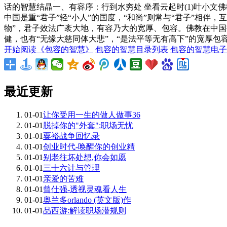
话的智慧结晶一、有容序：行到水穷处 坐看云起时(1)叶小
中国是重“君子”轻“小人”的国度，“和尚”则常与“君子”相
物”，君子效法广袤大地，有容乃大的宽厚、包容。佛教在中国
健，也有“无缘大慈同体大悲”，“是法平等无有高下”的宽厚包容
开始阅读《包容的智慧》
包容的智慧目录列表
包容的智慧电子
最近更新
01-01
让你受用一生的做人做事36
01-01
脱掉你的"外套":职场无忧
01-01
粟裕战争回忆录
01-01
创业时代-唤醒你的创业精
01-01
别老往坏处想,你会如愿
01-01
三十六计与管理
01-01
亲爱的苦难
01-01
曾仕强-透视灵魂看人生
01-01
奥兰多orlando (英文版)作
01-01
品西游:解读职场潜规则