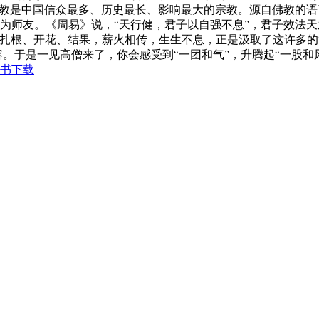
文佛教是中国信众最多、历史最长、影响最大的宗教。源自佛教的
伴，互为师友。《周易》说，“天行健，君子以自强不息”，君子效
扎根、开花、结果，薪火相传，生生不息，正是汲取了这许多的“
。于是一见高僧来了，你会感受到“一团和气”，升腾起“一股和风”
书下载