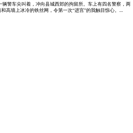
。一辆警车尖叫着，冲向县城西郊的拘留所。车上有四名警察，两
高墙上冰冷的铁丝网，令第一次“进宫”的我触目惊心。...