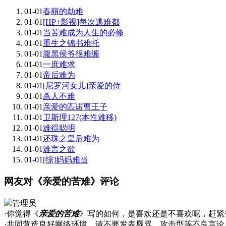
01-01
春丽的劫难
01-01
[HP+影视]每次逃难都
01-01
当苦难成为人生的必修
01-01
重生之锦书难托
01-01
腹黑侯爷很难缠
01-01
一庶难求
01-01
帝后难为
01-01
[尼罗河女儿]亲爱的侍
01-01
杀人不难
01-01
亲爱的匹诺曹王子
01-01
卫斯理127(本性难移)
01-01
难得聪明
01-01
还珠之皇后难为
01-01
难言之欲
01-01
[综]妈妈难当
网友对《亲爱的苦难》评论
管理员
·你觉得《
亲爱的苦难
》写的如何，是喜欢还是不喜欢呢，赶紧
·共同营造良好网络环境，请不要发表辱骂、攻击型等不良言论