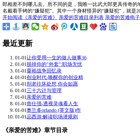
郎相差不到哪儿去。所不同的是，我唯一比武大郎更具传奇的地
名戴着手铐的“嫌疑犯”。其中一个身材怪异的“嫌疑犯”，就是
开始阅读《亲爱的苦难》
亲爱的苦难目录列表
亲爱的苦难电子
最近更新
01-01
让你受用一生的做人做事36
01-01
脱掉你的"外套":职场无忧
01-01
粟裕战争回忆录
01-01
创业时代-唤醒你的创业精
01-01
别老往坏处想,你会如愿
01-01
三十六计与管理
01-01
亲爱的苦难
01-01
曾仕强-透视灵魂看人生
01-01
奥兰多orlando (英文版)作
01-01
品西游:解读职场潜规则
《亲爱的苦难》章节目录