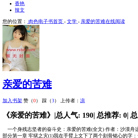
香艳
辣文
您的位置：
肉色电子书首页
-
文学
-
亲爱的苦难在线阅读
亲爱的苦难
加入书架
赞（
0
）
踩（
3
）
上传者：
凉
《亲爱的苦难》|总人气: 190| 总推荐: 0| 总
一个身残志坚者的奋斗史：亲爱的苦难(全文) 作者：沙漠舟
部分第一章 牢狱之灾(1)我在手臂上文下了两个刻骨铭心的