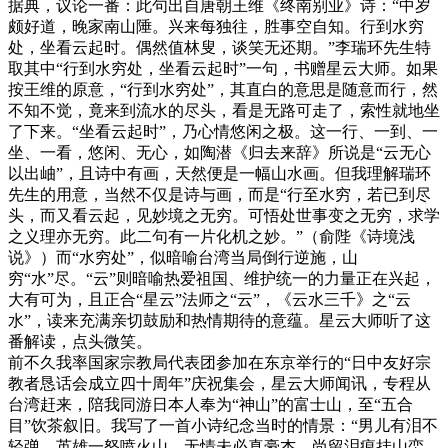
据典，议论一番：此句出自唐朝王维《终南别业》诗：“中岁
颇好道，晚家南山陲。兴来每独往，胜事空自知。行到水穷
处，坐看云起时。偶然值林叟，谈笑无还期。”李瑞环先生特
取其中“行到水穷处，坐看云起时”一句，书赠星云大师。如果
按王维的原意，“行到水穷处”，其直白的意思是随意而行，然
不知不觉，竟来到流水的尽头，看是无路可走了，索性就地坐
了下来。“坐看云起时”，乃心情悠闲之极。这一行、一到、一
坐、一看，悠闲、无心，如陶潜《归去来辞》所说是“云无心
以出岫”，且诗中有画，天然便是一幅山水画。但我理解瑞环
先生的用意，当然不仅是诗与画，而是“行至水穷，若已到尽
头，而又看云起，见妙境之无穷。可悟处世事变之无穷，求学
之义理亦无穷。此二句有一片化机之妙。”（俞陛《诗境浅
说》）而“水穷处”，似暗喻台湾当局倒行逆施，山
穷“水”尽。“云”则暗喻热爱祖国、维护统一的力量正在兴起，
大有可为，且正合“星云”法师之“云”，《云水三千》之“云
水”，读来充满亲切鼓励和热情期待的意蕴。星云大师听了这
番解读，点头微笑。
前不久我率国家宗教局代表团参加在东京举行的“日中友好宗
教者恳话会成立四十周年”庆祝集会，星云大师闻讯，专程从
台湾赶来，陪我同游日本人奉为“神山”的富士山，至“五合
目”饮茶叙旧。我写了一首小诗纪念当时的情景：“男儿有泪不
轻弹，英雄一怒喷火山。无情未必真豪杰，尚留泪痕挂山峦。