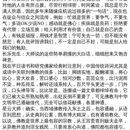
对他的人生有所点拨。尽管行程绵密，时间紧迫，我总是尽力
满人所愿，因此多年来随缘应机说过很多的“一句话”，现在也
在徒众与信众之间流传，例如：忙就是营养；要争气，不要生
气；多说OK少说NO；感动就是佛心；疾病就是良药；拒绝要
有代替；立场互换；给人利用才有价值；自己就是自己的贵
人；有钱是福报，用钱才是智慧；宁可失去一切，但不能没有
慈悲；有人批评毁谤我们，不一定是自己不好，可能是别人给
我们的勉励。
长乐先生：大师说的这些简单易懂的大白话，细细想来又饱含
禅意。
我在平日读书和研究佛家经典时注意到，中国传统诗词尤其是
成语中关联到佛教的很多，比如：脚踏实地，醍醐灌顶，将心
比心，皆大欢喜，苦口婆心，恒河沙数，芸芸众生，出污泥而
不染，种瓜得瓜，解铃还须系铃人，百尺竿头更进一步，门外
汉，口头禅等等，比比皆是。连缀成一篇文章都绰绰有余，它
们已被大众所熟知熟用，出处反倒不重要了，可见佛教与中华
文明早已通融借代，完全可以借花献佛，各显神通。
星云大师：确实，当西域佛教传入东土之后，包容通融，从语
言到思想，从史典到公案，既有博大精深，也有通俗教化。可
以说，佛教是世界上最包容的宗教，从王宫贵胄到贩夫走卒，
从异教外道到淫女贱民，只要肯发心向道，佛陀都包容接引。