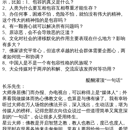
示，比如：1、包容的真义是什么？
2、人类为什么要互相包容互相尊重才能生存？
3、办任何事，困难不怕，危险不怕，就怕没有伟大的精神。
这个伟大的精神指的是包容吗？
4、有一颗善心就可以解决所有问题吗？
5、原谅恶，会不会导致恶的泛滥？
6、文化对社会的潜移默化的作用主要表现在什么地方？影响
有多大？
7、佛家讲究平常心，但追求卓越的社会群体需要企图心，两
者如何统一和协调？
8、中国人是不是一个有包容性格的民族呢？
9、大众传媒对于两岸的和解、交流应该发挥何等功用？
醍醐灌顶“一句话”
长乐先生：
大师身居佛门而办报、办电视台，可以称得上是“媒体人”；外
界看我做媒体而热心佛教文化，也算是与佛有缘了。我有幸聆
听过大师在万人场馆的佛法开示，深入浅出，生动活泼，堪为
传媒人的榜样。记得您那次向信众说过一些道理简单又寓意深
刻的“一句话”，会让很多人受用终生。
星云大师：佛教是开启智慧之教，教人也教己，度己也度人。
我平时在世界各地来去匆匆间，常有人要我给他一句话，希望