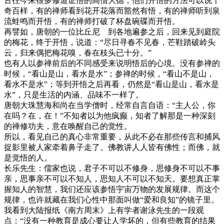
古往今来很多修道证悟的高僧大德，他们开悟的方法可以说千
奇百样，有的禅师看到花开花落而豁然有悟，有的禅师听到泉
流蛙鸣而开悟，有的禅师打破了杯盘碗碟而开悟。
再譬如，唐朝的一位比丘尼 到各地遍参之后，回来见到庭院
的梅花，终于开悟，说道：“尽日寻春不见春，芒鞋踏破岭头
云，归来偶把梅花嗅，春在枝头已十分。”
也有人以参禅前后的不同感受来说明悟后的心境。没有参禅的
时候，“看山是山，看水是水”；参禅的时候，“看山不是山，
看水不是水”；等到开悟之后再看，仍然是“看山是山，看水是
水”，只是生活的内涵、品味不一样了。
唐朝大珠慧海和尚在当学僧时，经常自言自语：“主人公，你
在吗？在，在！”不知者以为他疯癫，知者了解那是一种深刻
的禅修功夫，意在唤醒自己的觉性。
所以，看见自己的真心非常重要，从此不必在那些传言和捕风
捉影里被人家牵着鼻子走了。佛教讲人人皆有佛性；而佛，就
是觉悟的人。
长乐先生：儒家也说，君子不可以不修身，思修身不可以不事
亲，思事亲不可以不知人，思知人不可以不知天。要想真正掌
握知人的智慧，我们还应该参悟宇宙万物的发展规律。而这个
规律，也许就藏在我们心性中那面叫做“爱和良知”的镜子里。
我看到大陆报纸《南方周末》上有学者谢泳先生的一段观
点：“没有一种教育是成心要让人学坏的，但有些教育的结果