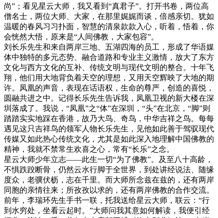
尚”；看见星云大师，我又看到“真君子”。打开书卷，两位高
僧名士，两位大师、大家，在那里娓娓而谈，倍感亲切。犹如
温暖的春风习习扑面，智慧的清泉款款入心，听着，悟着，你
会恍然大悟，原来是“人间佛教，大家包容”。
刘长乐先生和来自两岸三地、五湖四海的员工，形成了华语媒
体中独特的多元态势、融合道路和专业主义激情，放大了东方
文化与西方文化的互补、传统文明与现代文明的整合。十年飞
翔，他们用大地背负着天空的理想，又用天空辉映了大地的期
许。凤凰的声音，表现在话语权，生命的尊严，创造的喜悦，
圆融共进之中。记得长乐先生告诉我，凤凰卫视的新大楼在深
圳落成了。我说，“凤凰”之“体”在深圳，“头”在北京，“脚”则
踏踏实实地踩在香港，故乃大鸟、奇鸟，中华吉祥之鸟。每每
遇见这只吉祥鸟的领军人物长乐先生，见他如此善于驾驭现代
传媒又如此热心传统文化，尤其是如此深入地理解中国佛教的
精神，我就不禁常生欢喜之心，常有“长乐”之念。
星云大师少年立志——此生一切“为了佛教”。及至八十高龄，
不惧跌跤断骨，仍然云水行脚于全世界，到处讲经说法、随缘
度众，老骥伏枥，志在千里。而大师所念兹在兹的，还有两岸
同胞的亲情往来；所孜孜以求的，还有两岸佛教的合作交流。
前年，李瑞环先生手书一联，托我送给星云大师，联云：“行
到水穷处，坐看云起时。”大师问我其意如何解读，我便引经