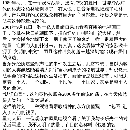
1989年8月，在一个没有战争、没有冲突的夏日，世界冷战时
代的标志物柏林墙倒塌了。有人说，是音乐电视摧毁了柏林
墙，音乐电视的10亿观众拥有巨大的心灵能量。物质之墙是无
法与这种能量抗衡的。
2001年9月11日，数十亿人目瞪口呆地看着直播的电视画面
里，飞机在秋日的朝阳下，撞向纽约110层的世贸大楼，然
后，大楼慢慢地塌下来，烟尘像原子弹爆炸一样，带着巨大的
能量，迎面向人们扑过来。有人说，这次震惊世界的惨烈袭击
源于“文明的冲突”，而且这种冲突将越来越深刻地出现在我们
的身边。
当亲身经历这些标志性的事件发生之后，我常常想，自以为聪
明的人类虽然能看清大到宇宙小到原子的物质世界，却仍然无
法学会如何相处这样的生活细节。而恰恰是这些细节，可能决
定着一个人、一个团队、一个民族、一个国家，甚至是整个人
类的命运。
“认识自己”，这句苏格拉底在2000多年前说的话，在今天依然
是人类的一个重大课题。
这样的时刻，一种浸透着宗教精神的东方价值观——“包容”进
入了人们的视界。
星云大师：一位观众在凤凰电视台看了关于我与长乐先生的对
话后写道，“我不太明了的是，节目的名称叫《包容的智