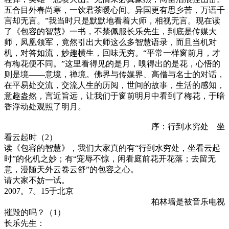
五合目外春尚寒，一饮君茶暖心间。异国更有思乡苦，万语千
言却无言。”我当时只是默默地看着大师，相视无言。现在读
了《包容的智慧》一书，不禁佩服长乐先生，到底是传媒大
师，凤凰领军，竟然引出大师这么多智慧语录，而且当机对
机，对答如流，妙趣横生，回味无穷。“平常一样窗前月，才
有梅花便不同。”这里看得见的是月，嗅得出的是花，心悟的
则是境——意境，禅境。佛界与传媒界、高僧与名士的对话，
在平易处交流，交流人生的历阅，世间的故事，生活的感知，
意趣盎然，言近旨远，让我们于窗前明月中看到了梅花，于暗
香浮动处观照了明月。
序：行到水穷处 坐
看云起时（2）
读《包容的智慧》，我们大家真的有“行到水穷处，坐看云起
时”的化机之妙；有“宠辱不惊，闲看庭前花开花落；去留无
意，漫随天外云卷云舒”的包容之心。
请大家不妨一试。
2007。7。15于北京
柏林墙是被音乐电视
摧毁的吗？（1）
长乐先生：