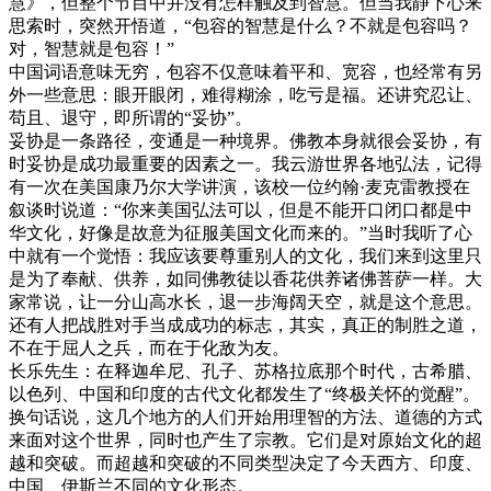
慧》，但整个节目中并没有怎样触及到智慧。但当我静下心来
思索时，突然开悟道，“包容的智慧是什么？不就是包容吗？
对，智慧就是包容！”
中国词语意味无穷，包容不仅意味着平和、宽容，也经常有另
外一些意思：眼开眼闭，难得糊涂，吃亏是福。还讲究忍让、
苟且、退守，即所谓的“妥协”。
妥协是一条路径，变通是一种境界。佛教本身就很会妥协，有
时妥协是成功最重要的因素之一。我云游世界各地弘法，记得
有一次在美国康乃尔大学讲演，该校一位约翰·麦克雷教授在
叙谈时说道：“你来美国弘法可以，但是不能开口闭口都是中
华文化，好像是故意为征服美国文化而来的。”当时我听了心
中就有一个觉悟：我应该要尊重别人的文化，我们来到这里只
是为了奉献、供养，如同佛教徒以香花供养诸佛菩萨一样。大
家常说，让一分山高水长，退一步海阔天空，就是这个意思。
还有人把战胜对手当成成功的标志，其实，真正的制胜之道，
不在于屈人之兵，而在于化敌为友。
长乐先生：在释迦牟尼、孔子、苏格拉底那个时代，古希腊、
以色列、中国和印度的古代文化都发生了“终极关怀的觉醒”。
换句话说，这几个地方的人们开始用理智的方法、道德的方式
来面对这个世界，同时也产生了宗教。它们是对原始文化的超
越和突破。而超越和突破的不同类型决定了今天西方、印度、
中国、伊斯兰不同的文化形态。