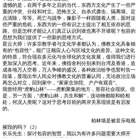
遗憾的是，在两千多年之后的当代，东西方文化产生了一些严
重的冲突、分歧和对立。恐怖主义、自杀式袭击、隔离墙、定
点清除，等等。死亡与战争，像影子一样跟随着人类，面对这
些严重的危机，东西方的一些有识之士提出了相互依存的思
路。但是怎样才能让人们真正认识到谁也离不开谁呢？包容的
思想为我们提供了一些新的思维方式。
星云大师：许多宗教学者与文化学者都认为，佛教文化具备独
有的“包容性”，能广泛顺应人心与区域文化的差异。这种文化
的特质，符合现在多元化与全球化的文化发展，值得我们进行
更加深入的思考。近年来，佛指舍利分别来到台湾及香港，造
成各地万人空巷，万人争睹的盛况，各种政治纷争也暂时告一
段落，显现出华人民众对佛教文化的普遍认同，无论政治立场
再怎么对立，回到家中，“家家念弥陀、户户有观音”。
我曾经用“虎豹山林”——虎豹聚集的地方，形容社会现状。但
是，另一方面，“虎豹山林，共生和解”，连动物都能和睦相
处，何况人类呢？这对于思考目前的两岸关系现状是有启发
的。
柏林墙是被音乐电视
摧毁的吗？（2）
长乐先生：探讨包容的智慧，我以为有许多问题需要大师开