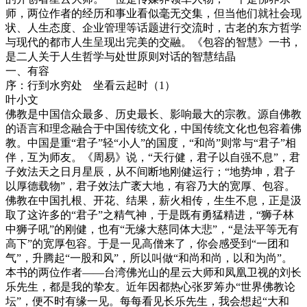
师，两位作者的经历和事业看似毫无交集，但当他们就社会现
状、人生态度、企业管理等话题进行交流时，古老的东方哲学
与现代的都市人生呈现出完美的交融。《包容的智慧》一书，
是二人关于人生哲学与处世原则对话的智慧结晶
一、有容
序：行到水穷处 坐看云起时（1）
叶小文
佛教是中国信众最多、历史最长、影响最大的宗教。源自佛教
的语言和理念融合于中国传统文化，中国传统文化也包容着佛
教。中国是重“君子”轻“小人”的国度，“和尚”则常与“君子”相
伴，互为师友。《周易》说，“天行健，君子以自强不息”，君
子效法天之日月星辰，从不间断地刚健运行；“地势坤，君子
以厚德载物”，君子效法广袤大地，有容乃大的宽厚、包容。
佛教在中国扎根、开花、结果，薪火相传，生生不息，正是汲
取了这许多的“君子”之精气神，于是既有勇猛精进，“狮子林
中狮子吼”的刚健，也有“无缘大慈同体大悲”，“是法平等无有
高下”的宽厚包容。于是一见高僧来了，你会感受到“一团和
气”，升腾起“一股和风”，所以叫做“和尚和尚，以和为尚”。
本书的两位作者——台湾佛光山的星云大师和凤凰卫视的刘长
乐先生，都是我的挚友。近年因都热心张罗筹办“世界佛教论
坛”，便不时有缘一见。每每看见长乐先生，我会想起“大和