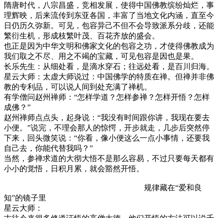
隋唐时代，八宗昌盛，竞相发展，使得中国佛教缤纷灿烂，事
理辉映，后来流传到东亚各国，丰富了当地文化内涵，直至今
日仍历久弥新。可见，包容异己不但不会导致派系分歧，还能
繁衍生机，形成枝繁叶茂、百花齐放的盛会。
也正是因为中华文明和佛家文化的包容之功，才使得佛教成为
我们取之不尽、用之不竭的宝藏，可见包容是因也是果。
长乐先生：从细处看，是滴水穿石；往远处看，是百川归海。
星云大师：太虚大师说过：中国佛学的特质在禅。但禅并非佛
教的专利品，可以说人间到处充满了禅机。
有学僧问赵州禅师：“怎样学道？怎样参禅？怎样开悟？怎样
成佛？”
赵州禅师点点头，起身说：“我没有时间跟你讲，我现在要去
小便。”说完，不理会那人的惊愕，开步就走，几步后突然停
下来，回头微笑说：“你看，像小便这么一点小事情，还要我
自己去，你能代替我吗？”
当然，参禅求道的大彻大悟不是那么容易，不过只要每天都有
小小的觉悟，日积月累，就会豁然开悟。
规律藏在“爱和良
知”的镜子里
星云大师：