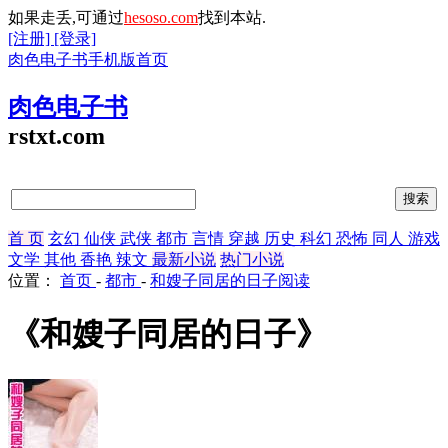
如果走丢,可通过
hesoso.com
找到本站.
[注册]
[登录]
肉色电子书手机版首页
肉色电子书
rstxt.com
首 页
玄幻
仙侠
武侠
都市
言情
穿越
历史
科幻
恐怖
同人
游戏
文学
其他
香艳
辣文
最新小说
热门小说
位置：
首页
-
都市
-
和嫂子同居的日子阅读
《和嫂子同居的日子》