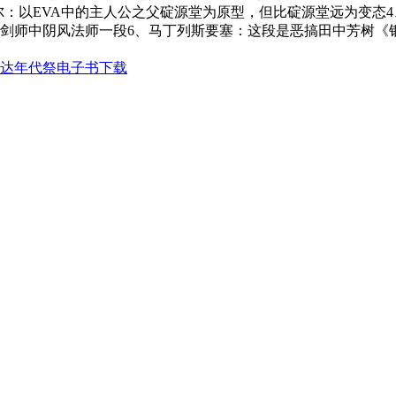
尔：以EVA中的主人公之父碇源堂为原型，但比碇源堂远为变态
大剑师中阴风法师一段6、马丁列斯要塞：这段是恶搞田中芳树《
达年代祭电子书下载