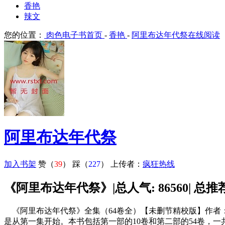
香艳
辣文
您的位置：
肉色电子书首页
-
香艳
-
阿里布达年代祭在线阅读
阿里布达年代祭
加入书架
赞（
39
）
踩（
227
）
上传者：
疯狂热线
《阿里布达年代祭》|总人气: 86560| 总推荐: 
《阿里布达年代祭》全集（64卷全）【未删节精校版】作者
是从第一集开始。本书包括第一部的10卷和第二部的54卷，一