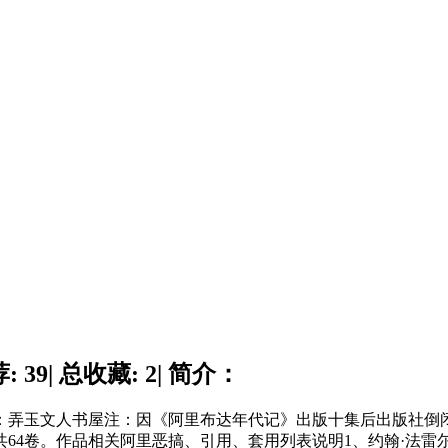
39| 总收藏: 2| 简介：
：弄玉文人书屋注：因《阿里布达年代记》出版十集后出版社倒
共64卷。作品相关阿里恶搞、引用、套用列表说明1、约翰·法雷