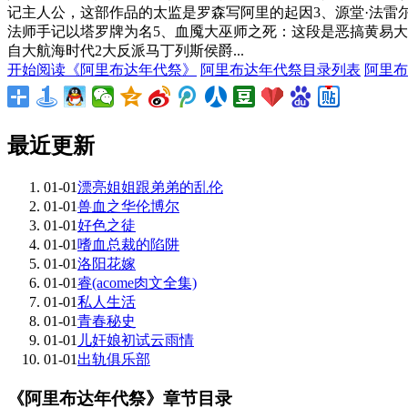
记主人公，这部作品的太监是罗森写阿里的起因3、源堂·法雷
法师手记以塔罗牌为名5、血魇大巫师之死：这段是恶搞黄易
自大航海时代2大反派马丁列斯侯爵...
开始阅读《阿里布达年代祭》
阿里布达年代祭目录列表
阿里布
最近更新
01-01
漂亮姐姐跟弟弟的乱伦
01-01
兽血之华伦博尔
01-01
好色之徒
01-01
嗜血总裁的陷阱
01-01
洛阳花嫁
01-01
睿(acome肉文全集)
01-01
私人生活
01-01
青春秘史
01-01
儿奸娘初试云雨情
01-01
出轨俱乐部
《阿里布达年代祭》章节目录