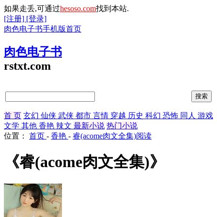
如果走丢,可通过
hesoso.com
找到本站.
[注册]
[登录]
肉色电子书手机版首页
肉色电子书
rstxt.com
首 页
玄幻
仙侠
武侠
都市
言情
穿越
历史
科幻
恐怖
同人
游戏
文学
其他
香艳
辣文
最新小说
热门小说
位置：
首页
-
香艳
-
睿(acome肉文全集)阅读
《睿(acome肉文全集)》