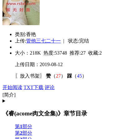
类别:香艳
上传:
管他三七二十一
| 状态:完结
大小：
218K
热度:
53748
推荐:
27
收藏:
2
上传日期：2019-08-12
〖
放入书架
〗
赞
（
27
）
踩
（
45
）
开始阅读
TXT下载
评论
[简介]
《睿(acome肉文全集)》章节目录
第
1
部分
第
2
部分