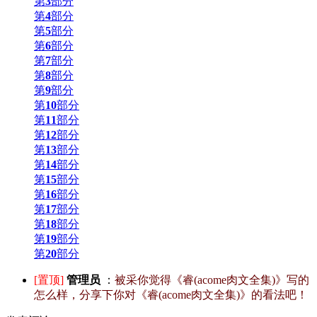
第
3
部分
第
4
部分
第
5
部分
第
6
部分
第
7
部分
第
8
部分
第
9
部分
第
10
部分
第
11
部分
第
12
部分
第
13
部分
第
14
部分
第
15
部分
第
16
部分
第
17
部分
第
18
部分
第
19
部分
第
20
部分
[置顶]
管理员
：
被采你觉得《睿(acome肉文全集)》写的
怎么样，分享下你对《睿(acome肉文全集)》的看法吧！