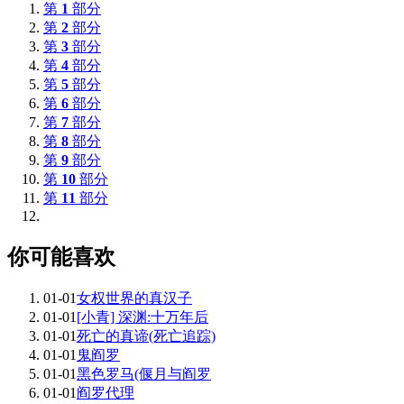
第
1
部分
第
2
部分
第
3
部分
第
4
部分
第
5
部分
第
6
部分
第
7
部分
第
8
部分
第
9
部分
第
10
部分
第
11
部分
你可能喜欢
01-01
女权世界的真汉子
01-01
[小青] 深渊:十万年后
01-01
死亡的真谛(死亡追踪)
01-01
鬼阎罗
01-01
黑色罗马(偃月与阎罗
01-01
阎罗代理