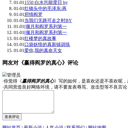
01-01
1550 白水岂能度日 by
01-01
红镜头中的毛泽东:再
01-01
邪情阎罗
01-01
当我们无路可走之时BY
01-01
[偃月和阎罗系列第一
01-01
[偃月和阎罗系列第一
01-01
红楼梦的真故事
01-01
口袋妖怪的真新镇训练
01-01
爱你,我的真命天女
网友对《赢得阎罗的真心》评论
管理员
·你觉得《
赢得阎罗的真心
》写的如何，是喜欢还是不喜欢呢，
·共同营造良好网络环境，请不要发表辱骂、攻击型等不良言论
网站首页
|
最新小说
|
人气小说
|
联系我们
|
网站地图