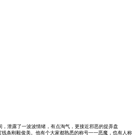
间，泄露了一波波情绪，有点淘气，更接近邪恶的捉弄盘
官线条刚毅俊美。他有个大家都熟悉的称号一一恶魔，也有人称