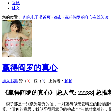
香艳
辣文
您的位置：
肉色电子书首页
-
都市
-
赢得阎罗的真心在线阅读
赢得阎罗的真心
加入书架
赞（
0
）
踩（
0
）
上传者：
赖赖
《赢得阎罗的真心》|总人气: 22288| 总推荐: 
楔子那是一张极为清秀的脸，一对蓝得似无云晴空的眼似能勾
算。“听你的意思，我似乎得同意你的挑战？”与他对坐着的