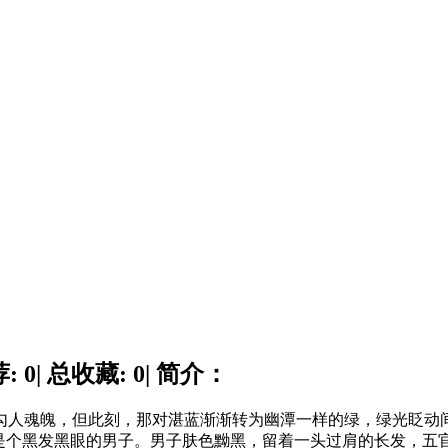
0| 总收藏: 0| 简介：
人魂魄，但此刻，那对湛蓝渐渐转为幽潭一样的绿，绿光眨动
，是个黑发黑眼的男子。男子肤色黝黑，留着一头过肩的长发，五