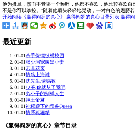
他为撒旦，然而不管哪一个称呼，他都不喜欢，他比较喜欢自
不是你可以掌控。”随着他肩头轻轻地晃动，一对白色的翅膀若
开始阅读《赢得阎罗的真心》
赢得阎罗的真心目录列表
赢得阎
最近更新
01-01
杀手保镖纵横校园
01-01
权少溺宠腹黑小妻
01-01
若非花雾
01-01
情殇上海滩
01-01
沈先生,请赐教
01-01
少爷,你就从了我吧
01-01
穷小子的别样人生
01-01
神王帝君
01-01
神秘殿下的预备Queen
01-01
情系狐狸精
《赢得阎罗的真心》章节目录