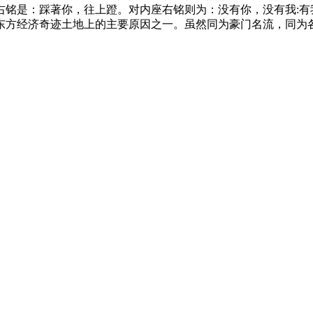
右铭是：踩著你，往上蹬。对内座右铭则为：没有你，没有我:有
方经济奇迹土地上的主要原因之一。虽然同为豪门名流，同为各集