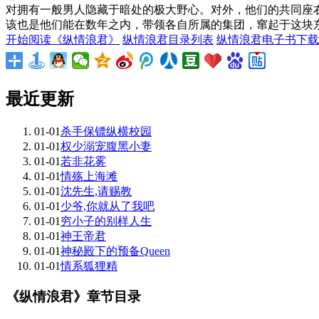
对拥有一般男人隐藏于暗处的极大野心。对外，他们的共同座
该也是他们能在数年之内，带领各自所属的集团，窜起于这块东
开始阅读《纵情浪君》
纵情浪君目录列表
纵情浪君电子书下载
最近更新
01-01
杀手保镖纵横校园
01-01
权少溺宠腹黑小妻
01-01
若非花雾
01-01
情殇上海滩
01-01
沈先生,请赐教
01-01
少爷,你就从了我吧
01-01
穷小子的别样人生
01-01
神王帝君
01-01
神秘殿下的预备Queen
01-01
情系狐狸精
《纵情浪君》章节目录