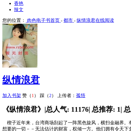
香艳
辣文
您的位置：
肉色电子书首页
-
都市
-
纵情浪君在线阅读
纵情浪君
加入书架
赞（
1
）
踩（
2
）
上传者：
孤悟
《纵情浪君》|总人气: 11176| 总推荐: 1| 总
楔子近年来，台湾商场刮起了一阵黑色旋风，横扫金融界。有
想要的一切－－无法估计的财富，权倾一方。他们拥有令天下