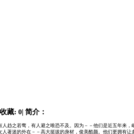
收藏: 0| 简介：
人趋之若骛，有人避之唯恐不及。因为－－他们是近五年来，
女人著迷的外在－－高大挺拔的身材，俊美酷颜。他们更拥有让