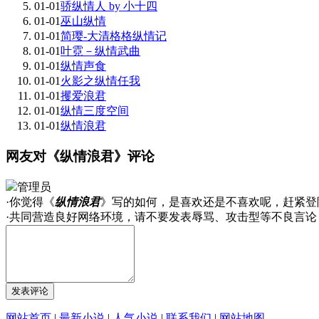
01-01
骄纵情人 by 小十四
01-01
巫山纵情
01-01
简璎-大清格格纵情记
01-01
叶霓－纵情武曲
01-01
纵情声食
01-01
火影之纵情任我
01-01
攫爱浪君
01-01
纵情三度空间
01-01
纵情浪君
网友对《纵情浪君》评论
管理员
·你觉得《
纵情浪君
》写的如何，是喜欢还是不喜欢呢，赶紧登
·共同营造良好网络环境，请不要发表辱骂、攻击型等不良言论
网站首页
|
最新小说
|
人气小说
|
联系我们
|
网站地图