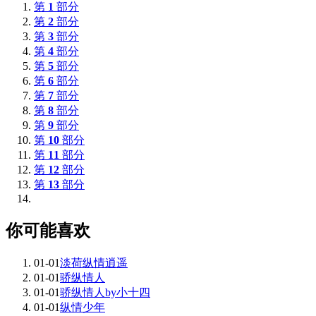
第
1
部分
第
2
部分
第
3
部分
第
4
部分
第
5
部分
第
6
部分
第
7
部分
第
8
部分
第
9
部分
第
10
部分
第
11
部分
第
12
部分
第
13
部分
你可能喜欢
01-01
淡荷纵情逍遥
01-01
骄纵情人
01-01
骄纵情人by小十四
01-01
纵情少年