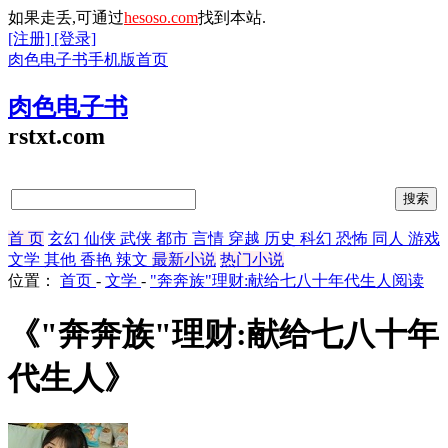
如果走丢,可通过
hesoso.com
找到本站.
[注册]
[登录]
肉色电子书手机版首页
肉色电子书
rstxt.com
首 页
玄幻
仙侠
武侠
都市
言情
穿越
历史
科幻
恐怖
同人
游戏
文学
其他
香艳
辣文
最新小说
热门小说
位置：
首页
-
文学
-
"奔奔族"理财:献给七八十年代生人阅读
《"奔奔族"理财:献给七八十年
代生人》