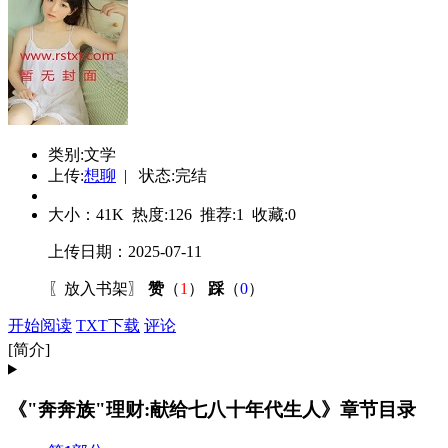
类别:文学
上传:
想聊
| 状态:完结
大小：
41K
热度:
126
推荐:
1
收藏:
0
上传日期：2025-07-11
〖
放入书架
〗
赞
（
1
）
踩
（
0
）
开始阅读
TXT下载
评论
[简介]
《"奔奔族"理财:献给七八十年代生人》章节目录