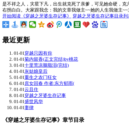
是不祥之人，灾星下凡，出生就克死了亲爹，可见她命硬，克
右拐白白。大家跟我念：我的文章我做主~~她的人生我做主~~
开始阅读《穿越之牙婆生存记事》
穿越之牙婆生存记事目录列
最近更新
01-01
穿越只因有你
01-01
菊内留香(正文完结)by桃花
01-01
十里荒凉胭脂泪(完结)
01-01
灰姑娘皇后
01-01
重生之农门狂女
01-01
庶女回春 作者:东方郁雨(
01-01
云且住
01-01
穿越之牙婆生存记事
01-01
盛世风华
01-01
妻律
《穿越之牙婆生存记事》章节目录