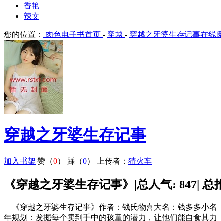
香艳
辣文
您的位置：
肉色电子书首页
-
穿越
-
穿越之牙婆生存记事在线
穿越之牙婆生存记事
加入书架
赞（
0
）
踩（
0
）
上传者：
猜火车
《穿越之牙婆生存记事》|总人气: 847| 总推荐:
《穿越之牙婆生存记事》作者：钱氏物喜大名：钱多多小名：
年规划：发掘每个卖到手中的孩童的潜力，让他们能自食其力