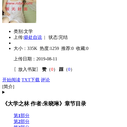
类别:文学
上传:
僻处自说
| 状态:完结
大小：
335K
热度:
1259
推荐:
0
收藏:
0
上传日期：2019-08-11
〖
放入书架
〗
赞
（
0
）
踩
（
0
）
开始阅读
TXT下载
评论
[简介]
《大学之林 作者:朱晓琳》章节目录
第
1
部分
第
2
部分