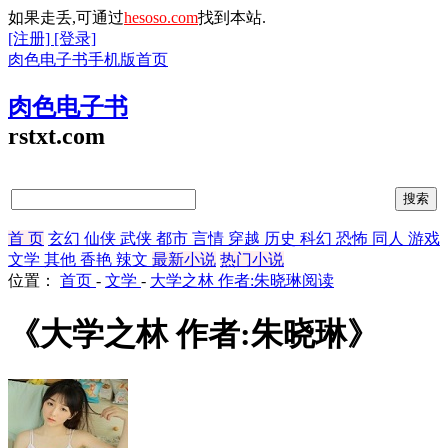
如果走丢,可通过
hesoso.com
找到本站.
[注册]
[登录]
肉色电子书手机版首页
肉色电子书
rstxt.com
首 页
玄幻
仙侠
武侠
都市
言情
穿越
历史
科幻
恐怖
同人
游戏
文学
其他
香艳
辣文
最新小说
热门小说
位置：
首页
-
文学
-
大学之林 作者:朱晓琳阅读
《大学之林 作者:朱晓琳》