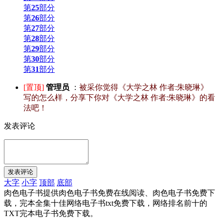
第
25
部分
第
26
部分
第
27
部分
第
28
部分
第
29
部分
第
30
部分
第
31
部分
[置顶]
管理员
：
被采你觉得《大学之林 作者:朱晓琳》
写的怎么样，分享下你对《大学之林 作者:朱晓琳》的看
法吧！
发表评论
大字
小字
顶部
底部
肉色电子书提供肉色电子书免费在线阅读、肉色电子书免费下
载，完本全集十佳网络电子书txt免费下载，网络排名前十的
TXT完本电子书免费下载。