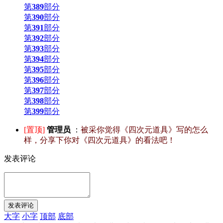
第
389
部分
第
390
部分
第
391
部分
第
392
部分
第
393
部分
第
394
部分
第
395
部分
第
396
部分
第
397
部分
第
398
部分
第
399
部分
[置顶]
管理员
：
被采你觉得《四次元道具》写的怎么
样，分享下你对《四次元道具》的看法吧！
发表评论
大字
小字
顶部
底部