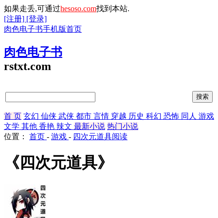
如果走丢,可通过
hesoso.com
找到本站.
[注册]
[登录]
肉色电子书手机版首页
肉色电子书
rstxt.com
首 页
玄幻
仙侠
武侠
都市
言情
穿越
历史
科幻
恐怖
同人
游戏
文学
其他
香艳
辣文
最新小说
热门小说
位置：
首页
-
游戏
-
四次元道具阅读
《四次元道具》