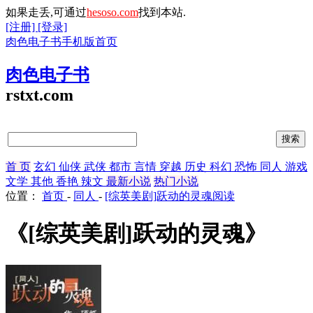
如果走丢,可通过
hesoso.com
找到本站.
[注册]
[登录]
肉色电子书手机版首页
肉色电子书
rstxt.com
首 页
玄幻
仙侠
武侠
都市
言情
穿越
历史
科幻
恐怖
同人
游戏
文学
其他
香艳
辣文
最新小说
热门小说
位置：
首页
-
同人
-
[综英美剧]跃动的灵魂阅读
《[综英美剧]跃动的灵魂》