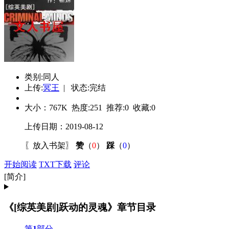
类别:同人
上传:
冥王
| 状态:完结
大小：
767K
热度:
251
推荐:
0
收藏:
0
上传日期：2019-08-12
〖
放入书架
〗
赞
（
0
）
踩
（
0
）
开始阅读
TXT下载
评论
[简介]
《[综英美剧]跃动的灵魂》章节目录
第
1
部分