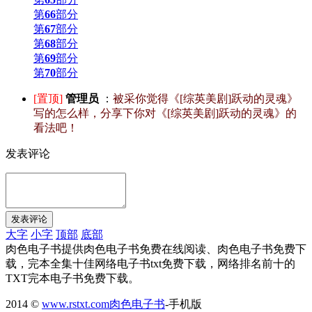
第
66
部分
第
67
部分
第
68
部分
第
69
部分
第
70
部分
[置顶]
管理员
：
被采你觉得《[综英美剧]跃动的灵魂》
写的怎么样，分享下你对《[综英美剧]跃动的灵魂》的
看法吧！
发表评论
大字
小字
顶部
底部
肉色电子书提供肉色电子书免费在线阅读、肉色电子书免费下
载，完本全集十佳网络电子书txt免费下载，网络排名前十的
TXT完本电子书免费下载。
2014 ©
www.rstxt.com
肉色电子书
-手机版