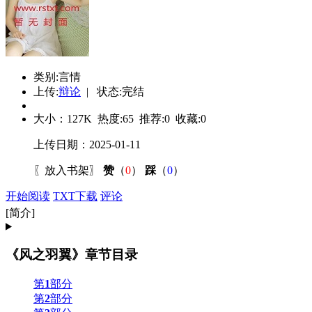
类别:言情
上传:
辩论
| 状态:完结
大小：
127K
热度:
65
推荐:
0
收藏:
0
上传日期：2025-01-11
〖
放入书架
〗
赞
（
0
）
踩
（
0
）
开始阅读
TXT下载
评论
[简介]
《风之羽翼》章节目录
第
1
部分
第
2
部分