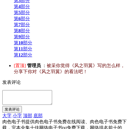
第
3
部分
第
4
部分
第
5
部分
第
6
部分
第
7
部分
第
8
部分
第
9
部分
第
10
部分
第
11
部分
第
12
部分
[置顶]
管理员
：
被采你觉得《风之羽翼》写的怎么样，
分享下你对《风之羽翼》的看法吧！
发表评论
大字
小字
顶部
底部
肉色电子书提供肉色电子书免费在线阅读、肉色电子书免费下
载，完本全集十佳网络电子书txt免费下载，网络排名前十的