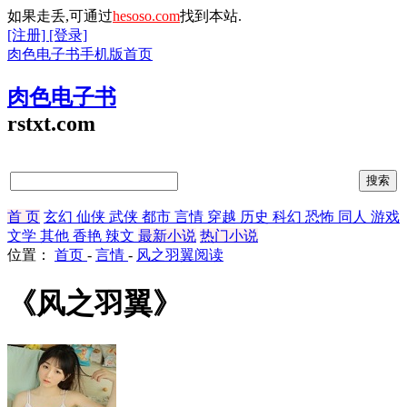
如果走丢,可通过
hesoso.com
找到本站.
[注册]
[登录]
肉色电子书手机版首页
肉色电子书
rstxt.com
首 页
玄幻
仙侠
武侠
都市
言情
穿越
历史
科幻
恐怖
同人
游戏
文学
其他
香艳
辣文
最新小说
热门小说
位置：
首页
-
言情
-
风之羽翼阅读
《风之羽翼》