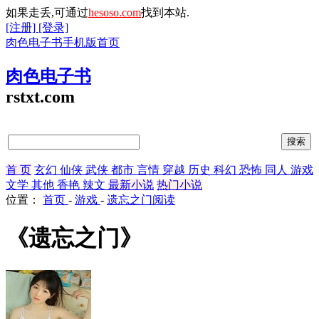
如果走丢,可通过
hesoso.com
找到本站.
[注册]
[登录]
肉色电子书手机版首页
肉色电子书
rstxt.com
首 页
玄幻
仙侠
武侠
都市
言情
穿越
历史
科幻
恐怖
同人
游戏
文学
其他
香艳
辣文
最新小说
热门小说
位置：
首页
-
游戏
-
遗忘之门阅读
《遗忘之门》