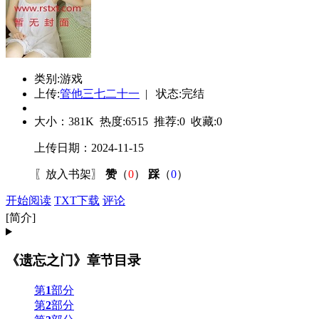
类别:游戏
上传:
管他三七二十一
| 状态:完结
大小：
381K
热度:
6515
推荐:
0
收藏:
0
上传日期：2024-11-15
〖
放入书架
〗
赞
（
0
）
踩
（
0
）
开始阅读
TXT下载
评论
[简介]
《遗忘之门》章节目录
第
1
部分
第
2
部分