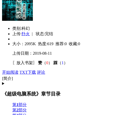
类别:科幻
上传:
扑火
| 状态:完结
大小：
2095K
热度:
619
推荐:
0
收藏:
0
上传日期：2019-08-11
〖
放入书架
〗
赞
（
0
）
踩
（
1
）
开始阅读
TXT下载
评论
[简介]
《超级电脑系统》章节目录
第
1
部分
第
2
部分