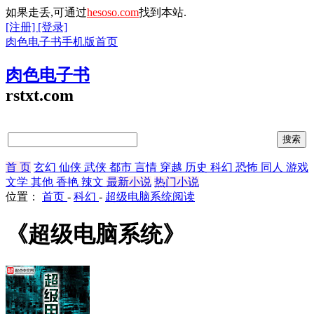
如果走丢,可通过
hesoso.com
找到本站.
[注册]
[登录]
肉色电子书手机版首页
肉色电子书
rstxt.com
首 页
玄幻
仙侠
武侠
都市
言情
穿越
历史
科幻
恐怖
同人
游戏
文学
其他
香艳
辣文
最新小说
热门小说
位置：
首页
-
科幻
-
超级电脑系统阅读
《超级电脑系统》