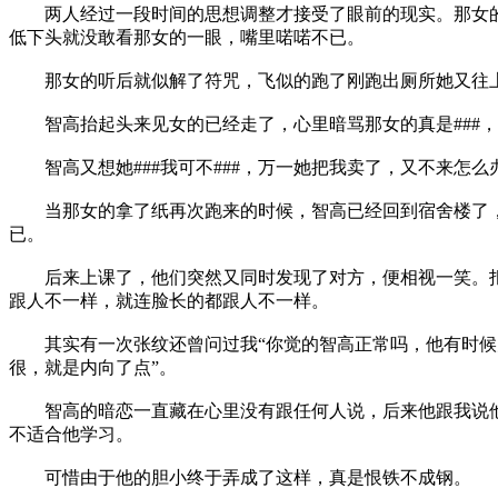
两人经过一段时间的思想调整才接受了眼前的现实。那女的涨
低下头就没敢看那女的一眼，嘴里喏喏不已。
那女的听后就似解了符咒，飞似的跑了刚跑出厕所她又往上看
智高抬起头来见女的已经走了，心里暗骂那女的真是###，
智高又想她###我可不###，万一她把我卖了，又不来怎么
当那女的拿了纸再次跑来的时候，智高已经回到宿舍楼了，
已。
后来上课了，他们突然又同时发现了对方，便相视一笑。拒
跟人不一样，就连脸长的都跟人不一样。
其实有一次张纹还曾问过我“你觉的智高正常吗，他有时候太
很，就是内向了点”。
智高的暗恋一直藏在心里没有跟任何人说，后来他跟我说他
不适合他学习。
可惜由于他的胆小终于弄成了这样，真是恨铁不成钢。