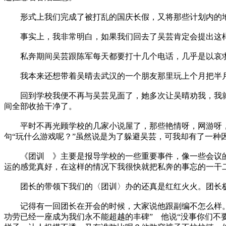
形式上我们完成了被打乱的国庆长假，又将那些计划内的地
事实上，我非常明白，如果我们回去了吴芸肯定会提出这样
私奔期间吴芸跟陈军每天都要打十几个电话，几乎是以哀求
我本来还想带着吴晴去武汉的一个朋友那里玩上个月把半月
回到学校我便不再与吴芸见面了，她多次让吴晴劝我，我就
间全部收拾干净了。
平时不再光顾学校的几家小说屋了，那些艳情呀，网游呀，
句“玩什么游戏呢？”虽然说是为了躲避吴芸，可我却有了一
《团训 》主要是报导学校的一些重要事件，像一些会议的
运的感觉真好，在这样的情况下我很快就把私奔的事忘的一干
团长的带领下我们的〈团训〉办的还真是红红火火。团长极
记得有一回团长在开会的时候，大家说他跟副编不怎么样。他
功劳已经一座成为我们永不能超越的丰碑” 他说“没事你们不