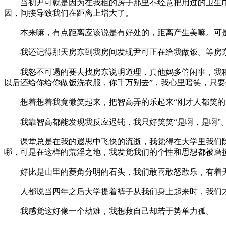
当初尹可就是因为在我租的房子那里不经意把用过的卫生巾
因，间接导致我们在距离上增大了。
本来嘛，有点距离应该说是有好处的，距离产生美嘛。可是
我还记得那天房东到我房间发现尹可正在给我做饭。等房东提
我怒不可遏的要去找房东说明道理，真他妈多管闲事，我租你
以后还给你给你做饭洗衣服，你千万别去”，我心里暗笑，只
想着想着我竟微笑起来，把智高弄的乐起来“刚才人都笑的时
我靠智高都能发现我反应迟钝，我只好笑笑“是啊，是啊”
课堂总是在我的遐思中飞快的流逝，我觉得在大学里我们除
哪，可是在这样的荒淫之地，我发觉我们的个性和思想都被磨
好比是山里的菱角分明的石头，我们敢喜敢怒敢乐，有着天
人都说当四年之后大学提着裤子从我们身上起来时，我们才
我感觉这好像一个劫难，我想救自己却若于势单力孤。