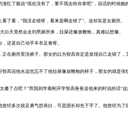
红了脸说“现在没有了，要不我去给你拿吧”，说话的时候她
了看，“我没走错呀，看来是啊走错了”。这却实是女厕所。
大白天竟然会走到男厕所来，拉屎还像放鞭炮，真难以想像。
办，还是自己动手丰衣足食呀。
正在厕所里洗裤子。那女的以为智高肯定是发现自己走错了，又
智高说他永远也忘不了他拉屎像放鞭炮的样子，那女的就是张纹
傻了点吧？”而我则学着刚开学智高爸爸送他来的时说的话“这娃
曾经多次鼓足勇气想表白，可是团长却先下手了。他曾经为了阻