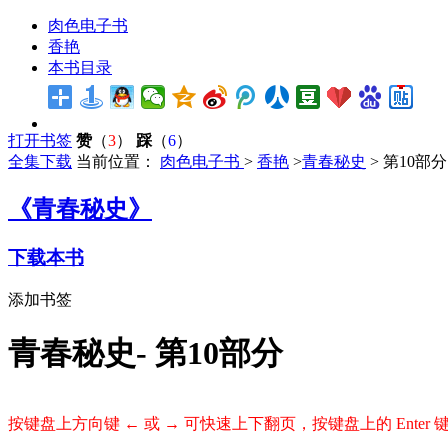
肉色电子书
香艳
本书目录
打开书签
赞
（
3
）
踩
（
6
）
全集下载
当前位置：
肉色电子书
>
香艳
>
青春秘史
> 第10部分
《青春秘史》
下载本书
添加书签
青春秘史- 第10部分
按键盘上方向键 ← 或 → 可快速上下翻页，按键盘上的 Ente