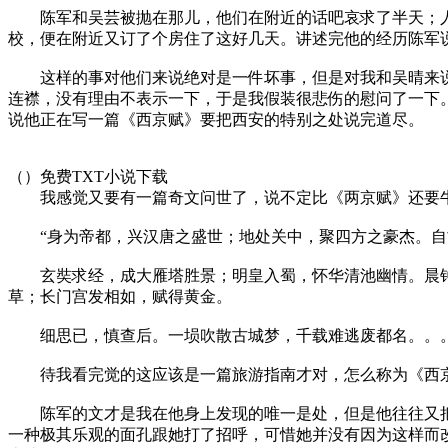
陈军和吴芸被抛在那儿，他们在附近的话吧哀求了半天；人
校，便在附近又订了个房住了这好几天。讲述完他的经历陈军
这样的事对他们来说绝对是一件坏事，但是对我和吴晴来说
连襟，没有理由不表示一下，于是我假装很悲伤的慰问了一下
说他正在写一篇《西京赋》要把西安的特别之处说完道尽。
（）免费TXT小说下载
我感觉又要有一篇奇文问世了，说不定比《两京赋》还要
“身为帝都，兴汉唐之盛世；地处关中，聚四方之豪杰。自
玄奘求经，成大雁塔胜景；明皇入蜀，怀华清池幽情。晨钟
草；长门宫发相如，赋得黄金。
细思已，慎查后。一埙吹散古城梦，千载难逃废都名。。。
待我看完觉的这应该是一篇旅游指南才对，怎么称为《西京
陈军的文才是我在他身上发现的唯一是处，但是他往往又把
一种极其乐观的面孔跟她打了招呼，可惜她并没有因为这样而