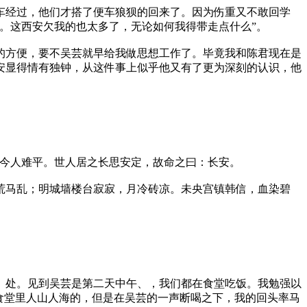
经过，他们才搭了便车狼狈的回来了。因为伤重又不敢回学
。这西安欠我的也太多了，无论如何我得带走点什么”。
方便，要不吴芸就早给我做思想工作了。毕竟我和陈君现在是
安显得情有独钟，从这件事上似乎他又有了更为深刻的认识，他
今人难平。世人居之长思安定，故命之曰：长安。
马乱；明城墙楼台寂寂，月冷砖凉。未央宫镇韩信，血染碧
。
处。见到吴芸是第二天中午、，我们都在食堂吃饭。我勉强以
食堂里人山人海的，但是在吴芸的一声断喝之下，我的回头率马