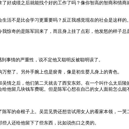
了好成绩之后就能找个好的工作了吗？像你智高的智商和情商就
生活不是比会学习更重要吗？反正我感觉现在的社会是这样的
惊奇的是陈军回来了，而且身上挂了点彩，他发怒的样子总是那
到事情的严重性，说不定他又聪明反被聪明误了。
沟万壑了。另外手腕上也是瘀青，像是初生婴儿身上的青色。
吴情之后，他们第二天就去了西安东郊。在一个叫什么太后陵的
会给他留几块钱车费呢。但是陈军心想在自己的女人面前怎么能
陈军的命根子上。吴芸见势还想尝试用女人的看家本领，一哭二
些人还给他留下了些东西，比如说伤口之类的。