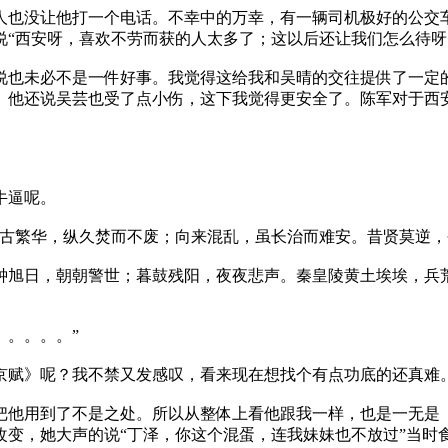
也没让他打一个电话。不幸中的万幸，有一辆司机极好的公交车
说“西安呀，喜欢不劳而获的人太多了；这以后还让我们怎么待呀
也未必不是一件好事。我觉得这给我和吴晴的交往提供了一定的
。他还说吴芸也受了点小伤，这下我觉得更安全了。陈军对于西
牛逼呢。
古繁华，纵久焚而不废；向来混乱，虽长治而难安。昔贤莫逆，
旭日，朝朝警世；暮鼓残阳，夜夜悲声。秦皇陵黄土埃埃，兵荒
。。。。”
赋》呢？我不禁又发感叹，看来现在想找个有点功底的还真难
他用到了不是之处。所以从整体上看他跟我一样，也是一无是 
改变，她大声的说“丁泽，你这个混蛋，连我妹妹也不放过”当时