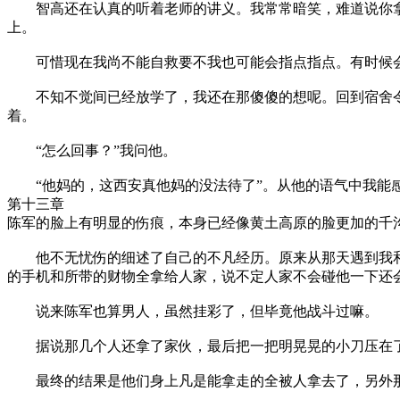
智高还在认真的听着老师的讲义。我常常暗笑，难道说你拿
上。
可惜现在我尚不能自救要不我也可能会指点指点。有时候会
不知不觉间已经放学了，我还在那傻傻的想呢。回到宿舍令我
着。
“怎么回事？”我问他。
“他妈的，这西安真他妈的没法待了”。从他的语气中我能感
第十三章
陈军的脸上有明显的伤痕，本身已经像黄土高原的脸更加的千
他不无忧伤的细述了自己的不凡经历。原来从那天遇到我和
的手机和所带的财物全拿给人家，说不定人家不会碰他一下还
说来陈军也算男人，虽然挂彩了，但毕竟他战斗过嘛。
据说那几个人还拿了家伙，最后把一把明晃晃的小刀压在了
最终的结果是他们身上凡是能拿走的全被人拿去了，另外那