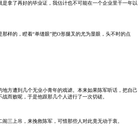
是拿了再好的毕业证，我估计也不可能在一个企业里干一年以
。
样的，瞪着“单缝眼”把O形腿叉的尤为显眼，头不时的点
地方遭到几个无业小青年的戏谑。本来如果陈军听话，把自己
不战而败呢，于是他跟那几个人进行了一次切磋。
闹三上吊，来挽救陈军，可惜那些人对此竟无动于衷。