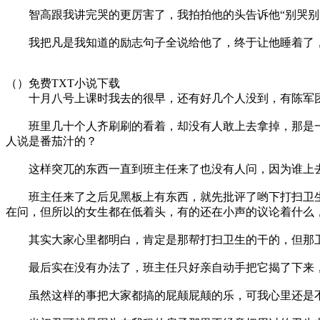
智高跟我讲完哭的更厉害了，我拍拍他的头告诉他“别哭别
我把凡是我知道的励志句子全说给他了，终于让他睡着了，
（）免费TXT小说下载
十月八号上课时我去的很早，还有好几个人没到，有陈军团
班里几十个人齐刷刷的看着，却没有人敢上去拿掉，那是一
人说是番茄汁的？
这样突兀的东西一直到班主任来了也没有人问，因为谁上去动
班主任来了之后见黑板上有东西，就先批评了哟下打扫卫生的
在问，但所以的女生都在低着头，有的还在小声的议论着什么，
其实大家心里都明白，肯定是那帮打扫卫生的干的，但那卫
最后实在没有办法了，班主任只好亲自动手把它揭了下来，
虽然这样的事把大家都搞的屁颠屁颠的乐，可我心里还是不