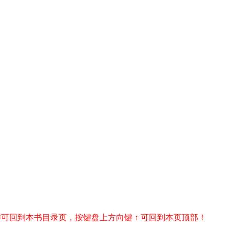
r 键可回到本书目录页，按键盘上方向键 ↑ 可回到本页顶部！