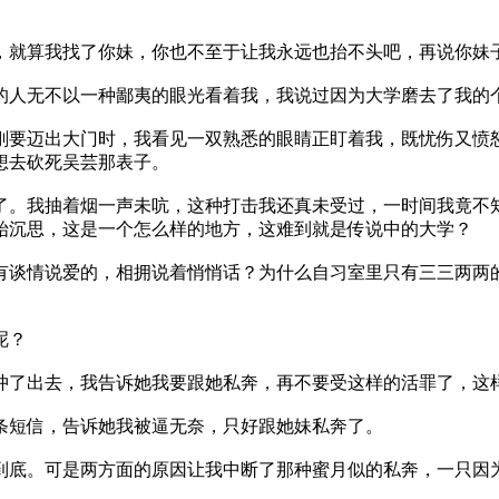
就算我找了你妹，你也不至于让我永远也抬不头吧，再说你妹
人无不以一种鄙夷的眼光看着我，我说过因为大学磨去了我的
要迈出大门时，我看见一双熟悉的眼睛正盯着我，既忧伤又愤怒
想去砍死吴芸那表子。
。我抽着烟一声未吭，这种打击我还真未受过，一时间我竟不知
始沉思，这是一个怎么样的地方，这难到就是传说中的大学？
谈情说爱的，相拥说着悄悄话？为什么自习室里只有三三两两的
呢？
了出去，我告诉她我要跟她私奔，再不要受这样的活罪了，这
短信，告诉她我被逼无奈，只好跟她妹私奔了。
底。可是两方面的原因让我中断了那种蜜月似的私奔，一只因为