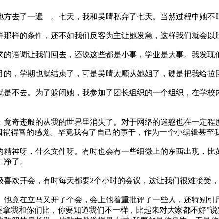
方去了一遍 。七天，我和吴晴私奔了七天。当然过程中她不
那样的条件，还不如我们反客为主让她发急，这样我们就会以胜
的语调让我们回去，还说这些都是小事，学业是大事。我发现
的，学期也就结束了，可是吴晴太顺从她姐了，硬是把我给拉
是不去。为了躲闭她，我参加了团长组织的一个组织，在学校内
竟奇迹般的从我的世界里消失了。对于网络的迷惑也在一定程度
种因祸得富的感觉。毕竟我有了自己的事干，作为一个小编辑甚至
精神呀，什么文件呀。有时也会有一些细微上的东西出现，比如
二净了。
喜欢开会，有时每天都要2个小时的会议，这让我们很难接受，
竟在立马又开了个会，会上他着重批评了一些人，还特别引用
要拿我和你们比，你要知道我们不一样，比起来对大家都不好”