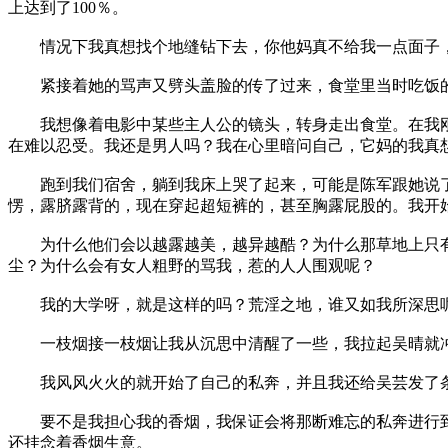
上达到了100％。
情况下我真想找个地缝钻下去，你他妈真不给我一点面子，
紧接着她的骂声又劈头盖脸的传了过来，食堂里当时吃饭的
我想像着电影中某些主人公的镜头，转身走出食堂。在我刚
在难以忍受。我还是男人吗？我在心里暗问自己，它妈的我真
跑到我们宿舍，躺到我床上哭了起来，可能是陈军跟她说了
愣，露脐露背的，现在穿起超短裤的，甚至胸露屁股的。我开
为什么他们会以越露越美，越异越酷？为什么那草地上只有
尘？为什么会有女人粗野的骂我，惹的人人围观呢？
我的大学呀，就是这样的吗？荒淫之地，谁又如我所深思
一枝烟接一枝烟让我从沉思中清醒了一些，我拉起吴晴就冲
我风风火火的就开始了自己的私奔，并且我还给吴芸发了条
要不是我担心我的香烟，我保证会将那断难忘的私奔进行到
还挂念着香烟生意。