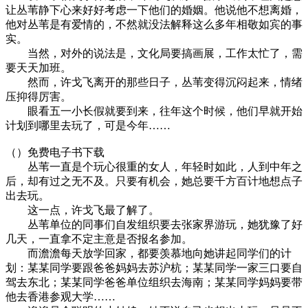
让丛苇静下心来好好考虑一下他们的婚姻。他说他不想离婚，
他对丛苇是有爱情的，不然就没法解释这么多年相敬如宾的事
实。
当然，对外的说法是，文化局要搞画展，工作太忙了，需
要天天加班。
然而，许戈飞离开的那些日子，丛苇变得沉闷起来，情绪
压抑得厉害。
眼看五一小长假就要到来，往年这个时候，他们早就开始
计划到哪里去玩了，可是今年……
（）免费电子书下载
丛苇一直是个玩心很重的女人，年轻时如此，人到中年之
后，却有过之无不及。只要有机会，她总要千方百计地想点子
出去玩。
这一点，许戈飞最了解了。
丛苇单位的同事们自发组织要去张家界游玩，她犹豫了好
几天，一直拿不定主意是否报名参加。
而澹澹每天放学回家，都要羡慕地向她讲起同学们的计
划：某某同学要跟爸爸妈妈去苏沪杭；某某同学一家三口要自
驾去东北；某某同学爸爸单位组织去海南；某某同学妈妈要带
他去香港参观大学……