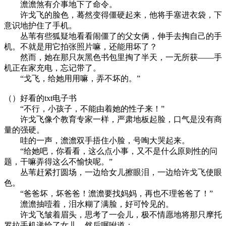
澹澹煞有介事地下了命令。
许戈飞的脸色，蓦然变得僵硬起来，他将手塞进衣袋，下
意识地护住了手机。
丛苇有些狐疑地看看闹僵了的父女俩，伸手去掏自己的手
机。不就是用它拍张照片嘛，还能用坏了？
然而，她在那只灰黑色书包里掏了半天，一无所获——手
机正在家充电，忘记带了。
“戈飞，给她用用嘛，弄不坏的。”
（）好看的txt电子书
“不行，小孩子，不能由着她的性子来！”
许戈飞像个教育专家一样，严肃地板起脸，口气是没有商
量的强硬。
哇的一声，澹澹双手捂住小脸，号啕大哭起来。
“给她吧，你看看，这么点小事，又不是什么原则性的问
题，干嘛弄得这么不愉快呢。”
丛苇赶紧打圆场，一边给女儿擦眼泪，一边给许戈飞使眼
色。
“爸爸坏，坏爸爸！澹澹要找妈妈，再也不理爸爸了！”
澹澹抽噎着，泪水糊了满脸，好可怜见的。
许戈飞皱着眉头，思考了一会儿，极不情愿地将那只摩托
罗拉手机递给了女儿，然后嘱咐道：