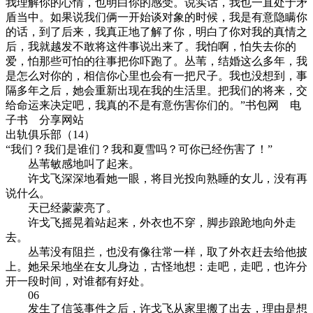
我理解你的心情，也明白你的感受。说实话，我也一直处于矛
盾当中。如果说我们俩一开始谈对象的时候，我是有意隐瞒你
的话，到了后来，我真正地了解了你，明白了你对我的真情之
后，我就越发不敢将这件事说出来了。我怕啊，怕失去你的
爱，怕那些可怕的往事把你吓跑了。丛苇，结婚这么多年，我
是怎么对你的，相信你心里也会有一把尺子。我也没想到，事
隔多年之后，她会重新出现在我的生活里。把我们的将来，交
给命运来决定吧，我真的不是有意伤害你们的。”书包网 电
子书 分享网站
出轨俱乐部（14）
“我们？我们是谁们？我和夏雪吗？可你已经伤害了！”
丛苇敏感地叫了起来。
许戈飞深深地看她一眼，将目光投向熟睡的女儿，没有再
说什么。
天已经蒙蒙亮了。
许戈飞摇晃着站起来，外衣也不穿，脚步踉跄地向外走
去。
丛苇没有阻拦，也没有像往常一样，取了外衣赶去给他披
上。她呆呆地坐在女儿身边，古怪地想：走吧，走吧，也许分
开一段时间，对谁都有好处。
06
发生了信笺事件之后，许戈飞从家里搬了出去，理由是想