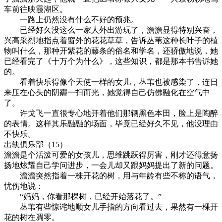
车前往映霞湖区。
一路上仍然没有什么不好的预兆。
已经好久没这么一家人外出游玩了，澹澹显得特别兴奋，
兴高采烈地指点着窗外的花花草草，告诉丛苇这种长叶子的植
物叫什么，那种开紫花的藤条的俗名和学名，还骄傲地说，她
已经看完了《十万个为什么》，这些知识，都是那本书告诉她
的。
看着快乐得像个天使一样的女儿，丛苇也被感染了，连日
来压在心头的阴霾一扫而光，她觉得自己仿佛融化在空气中
了。
许戈飞一直很专心地开着他们那辆黑色本田，脸上是陶醉
的表情。这样其乐融融的场面，毕竟已经好久不见，他没理由
不快乐。
出轨俱乐部（15）
澹澹是个活泼可爱的女孩儿，思维跳跃得厉害，刚才还得意扬
扬地炫耀自己学问进步，一会儿却又跟妈妈提出了新的问题。
澹澹突然指着一株开花的树，用与年龄有些不称的语气，
忧伤地说：
“妈妈，你看那棵树，已经开始落花了。”
丛苇有些惊诧地顺女儿手指的方向看过去，果然有一棵开
花的树在凋零。