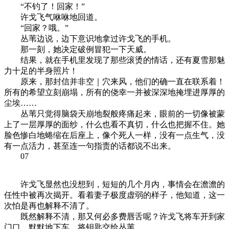
“不钓了！回家！”
许戈飞气咻咻地回道。
“回家？哦。”
丛苇边说，边下意识地拿过许戈飞的手机。
那一刻，她决定破例冒犯一下天威。
结果，就在手机里发现了那些滚烫的情话，还有夏雪那魅
力十足的半身照片！
原来，那封信并非空｜穴来风，他们的确一直在联系着！
所有的希望立刻崩塌，所有的侥幸一并被深深地掩埋进厚厚的
尘埃……
丛苇只觉得脑袋天崩地裂般疼痛起来，眼前的一切像被蒙
上了一层厚厚的面纱，什么也看不真切，什么也把握不住。她
脸色惨白地蜷缩在后座上，像个死人一样，没有一点生气，没
有一点活力，甚至连一句指责的话都说不出来。
07
许戈飞显然也没想到，短短的几个月内，事情会在澹澹的
任性中被再次揭开。看着妻子极度虚弱的样子，他知道，这一
次怕是再也解释不清了。
既然解释不清，那又何必多费唇舌呢？许戈飞将车开到家
门口，默默地下车，将钥匙交给丛苇。