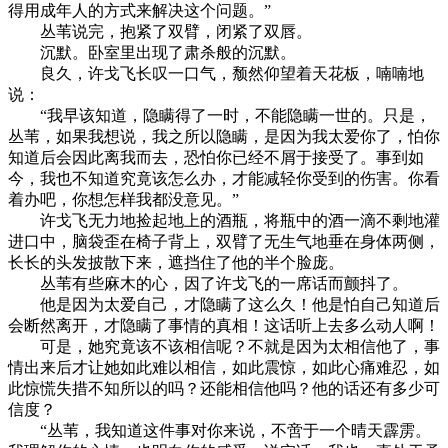
得用成年人的方式来解决这个问题。”
丛苇说完，抱紧了双臂，闭紧了双唇。
沉默。卧室里出现了肃杀般的沉默。
良久，许戈飞长叹一口气，颓然仰望着天花板，喃喃地
说：
“我早该知道，隐瞒得了一时，不能隐瞒一世的。只是，
丛苇，如果我想说，我之所以隐瞒，是因为我太爱你了，怕你
知道后会因此离我而去，恐怕你已经不屑于接受了。事到如
今，我也不知道究竟该怎么办，才能减轻你受到的伤害。你看
着办吧，你想怎样我都没意见。”
许戈飞无力地捡起地上的酒瓶，将瓶中的酒一滴不剩地灌
进口中，脑袋歪在椅子背上，双臂了无生气地垂在身体两侧，
长长的头发披散下来，遮挡住了他的半个脸庞。
丛苇有些麻木的心，因了许戈飞的一席话而颤抖了。
他是因为太爱自己，才隐瞒了这么久！他是怕自己知道后
会断然离开，才隐瞒了事情的真相！这话听上去多么动人啊！
可是，她究竟该不该相信呢？不就是因为太相信他了，事
情出来后才让她如此难以相信，如此震惊，如此心痛难忍，如
此惊慌失措不知所以的吗？还能相信他吗？他的话还有多少可
信度？
“丛苇，我知道这件事对你来说，不啻于一个晴天霹雳。