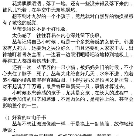
花瓣飘飘洒洒，落了一地。还有一些没来得及落下来的，
被风儿托着，在半空中无奈地飘悠。
想不到才九岁的一个小孩子，竟然就对自然界的物换星移
有了敏锐的感觉。
丛苇觉得这不是个好现象。
太伤感了，往往容易在内心深处留下伤痕。
丛苇记得自己小时候，就是一个多愁善感的女孩子。邻居
家有人死去，她要为之哭泣好久，而且还要到人家家里去，出
神地盯着骨灰盒看，一边看一边眼泪吧嗒吧嗒地掉到地板上，
弄得主人都跟着伤感起来。
还有一次，丛苇养的一只小猫，被妈妈关门的时候，不小
心夹住了脖子，死了。丛苇为此绝食好几天，水米不进，抱着
盛小猫的柳条筐哭得直翻白眼。吓得妈妈又是拍胸又是捶背，
对不起说了千万遍，最后答应重新买一只，事情才算过去。
小时候多愁善感的孩子，尤其是女孩，在长大的过程中，
要承受加倍的艰辛和磨难，不是肉体的，是精神上的。甚至会
影响整个的一生。
（）好看的txt电子书
丛苇不想让澹澹像她一样，于是换上一副笑脸，故作轻松
地说：