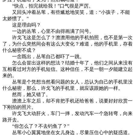
“快点，拍完就给我！”口气很是严厉。
又回头冲着丛苇，有些尴尬地笑笑，道：“小孩子，不能
太娇惯了。”
这是理由吗？
一边的丛苇，心里不由得画满了问号。
许戈飞这是怎么了？澹澹用他的手机拍照，也不是第一次
了，为什么突然间会有这么大变化？难道，他的手机里，存着
什么秘密不成？
一念既出，丛苇自己都吓了一跳。
怎么会冒出这样的想法？结婚十年了，他们之间从来没有
互相看过对方的手机短信。这种信任，不是一朝一夕能建立起
来的。
丛苇是个凭想当然看问题的女人，总认为自己的手机里没
什么秘密，那么，许戈飞的手机里，就应该跟她的一样。
然而，她又错了。
澹澹上车之后，却不肯把手机还给爸爸，说要好好欣赏一
下刚拍的照片。
许戈飞大动肝火，车门一摔，发动汽车一个急转弯，向来
路开去。
“你怎么了？不去钓鱼了？”
丛苇小心翼翼地坐在女儿身边，尽量压住心中的疑惑道。