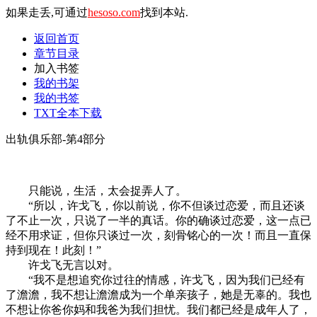
如果走丢,可通过
hesoso.com
找到本站.
返回首页
章节目录
加入书签
我的书架
我的书签
TXT全本下载
出轨俱乐部-第4部分
只能说，生活，太会捉弄人了。
“所以，许戈飞，你以前说，你不但谈过恋爱，而且还谈
了不止一次，只说了一半的真话。你的确谈过恋爱，这一点已
经不用求证，但你只谈过一次，刻骨铭心的一次！而且一直保
持到现在！此刻！”
许戈飞无言以对。
“我不是想追究你过往的情感，许戈飞，因为我们已经有
了澹澹，我不想让澹澹成为一个单亲孩子，她是无辜的。我也
不想让你爸你妈和我爸为我们担忧。我们都已经是成年人了，