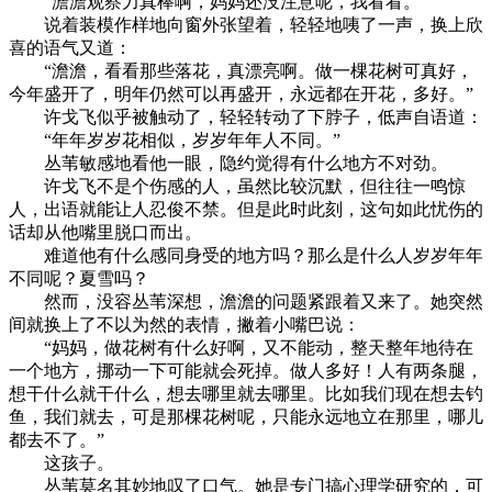
“澹澹观察力真棒啊，妈妈还没注意呢，我看看。”
说着装模作样地向窗外张望着，轻轻地咦了一声，换上欣
喜的语气又道：
“澹澹，看看那些落花，真漂亮啊。做一棵花树可真好，
今年盛开了，明年仍然可以再盛开，永远都在开花，多好。”
许戈飞似乎被触动了，轻轻转动了下脖子，低声自语道：
“年年岁岁花相似，岁岁年年人不同。”
丛苇敏感地看他一眼，隐约觉得有什么地方不对劲。
许戈飞不是个伤感的人，虽然比较沉默，但往往一鸣惊
人，出语就能让人忍俊不禁。但是此时此刻，这句如此忧伤的
话却从他嘴里脱口而出。
难道他有什么感同身受的地方吗？那么是什么人岁岁年年
不同呢？夏雪吗？
然而，没容丛苇深想，澹澹的问题紧跟着又来了。她突然
间就换上了不以为然的表情，撇着小嘴巴说：
“妈妈，做花树有什么好啊，又不能动，整天整年地待在
一个地方，挪动一下可能就会死掉。做人多好！人有两条腿，
想干什么就干什么，想去哪里就去哪里。比如我们现在想去钓
鱼，我们就去，可是那棵花树呢，只能永远地立在那里，哪儿
都去不了。”
这孩子。
丛苇莫名其妙地叹了口气。她是专门搞心理学研究的，可