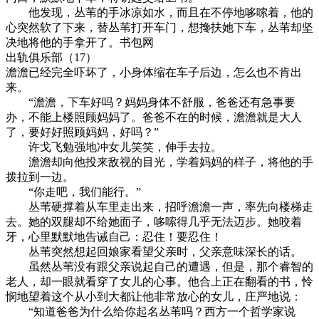
他发现，丛苇的手冰凉如水，而且在不停地哆嗦着，他的
心突然软了下来，替丛苇打开车门，想搀扶她下车，丛苇却坚
决地将他的手拿开了。书包网
出轨俱乐部（17）
澹澹已经完全吓坏了，小身体缩在车子后边，怎么也不肯出
来。
“澹澹，下车好吗？妈妈身体不舒服，爸爸还有急事要
办，不能上楼照顾妈妈了。爸爸不在的时候，澹澹就是大人
了，要好好照顾妈妈，好吗？”
许戈飞勉强地冲女儿笑笑，伸手去拉。
澹澹却向他投来敌视的目光，学着妈妈的样子，将他的手
拨拉到一边。
“你走吧，我们能行。”
丛苇硬撑着从车里走出来，招呼澹澹一声，率先向楼梯走
去。她的双腿却不给她面子，哆嗦得几乎无法迈步。她咬着
牙，心里默默地告诫自己：忍住！要忍住！
丛苇突然想起回娘家看望父亲时，父亲意味深长的话。
虽然丛苇没有跟父亲说起自己的遭遇，但是，那个睿智的
老人，却一眼就看穿了女儿的心事。他合上正在翻看的书，怜
悯地望着这个从小到大都让他非常放心的女儿，庄严地说：
“知道爸爸为什么给你起名丛苇吗？西方一个哲学家说