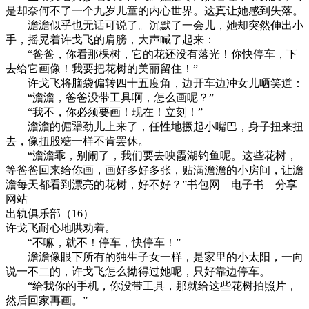
是却奈何不了一个九岁儿童的内心世界。这真让她感到失落。
澹澹似乎也无话可说了。沉默了一会儿，她却突然伸出小
手，摇晃着许戈飞的肩膀，大声喊了起来：
“爸爸，你看那棵树，它的花还没有落光！你快停车，下
去给它画像！我要把花树的美丽留住！”
许戈飞将脑袋偏转四十五度角，边开车边冲女儿哂笑道：
“澹澹，爸爸没带工具啊，怎么画呢？”
“我不，你必须要画！现在！立刻！”
澹澹的倔犟劲儿上来了，任性地撅起小嘴巴，身子扭来扭
去，像扭股糖一样不肯罢休。
“澹澹乖，别闹了，我们要去映霞湖钓鱼呢。这些花树，
等爸爸回来给你画，画好多好多张，贴满澹澹的小房间，让澹
澹每天都看到漂亮的花树，好不好？”书包网 电子书 分享
网站
出轨俱乐部（16）
许戈飞耐心地哄劝着。
“不嘛，就不！停车，快停车！”
澹澹像眼下所有的独生子女一样，是家里的小太阳，一向
说一不二的，许戈飞怎么拗得过她呢，只好靠边停车。
“给我你的手机，你没带工具，那就给这些花树拍照片，
然后回家再画。”