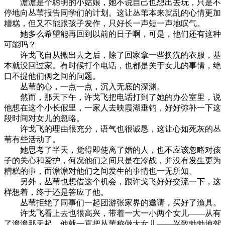
澹澹是个聪明的小姑娘，她不说自己也想出去玩，只是不
停地向丛苇报告同学们的计划。这让丛苇本来就乱的心情更加
糟糕，但又不能跟孩子发作，只好长一声短一声地叹气。
她多么希望能再回到以前的日子啊，可是，他们还有这种
可能吗？
许戈飞自从搬出去之后，除了回家拿一些换洗的衣服，基
本就没回过家。有时候打个电话，也都是关于女儿的事情，绝
口不提他们俩之间的问题。
丛苇的心，一点一点，沉入无底的深渊。
然而，那天下午，许戈飞把电话打到了她的办公室里，说
他想在这个小长假里，一家人去映霞湖垂钓，好好弥补一下这
段时间对女儿的忽略。
许戈飞的理由很充分，语气也很诚恳，这让心如死灰的丛
苇有些活动了。
她思考了半天，觉得即使离了婚的人，也不应该忽略对孩
子的关心和爱护，何况他们之间只是在冷战，并没有发生更为
糟糕的事，而澹澹对他们之间发生的事情也一无所知。
另外，丛苇也想借这个机会，跟许戈飞好好交流一下，这
样想着，终于还是答应了他。
丛苇拒绝了同事们一起团游张家界的邀请，买好了渔具。
许戈飞看上去也很高兴，带着一大一小两个女儿——从有
了澹澹那天起，他就一直把丛苇称做大女儿——兴致勃勃地驾