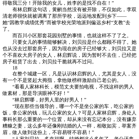
得敬我三分！开除我的女儿，姓李的是找不自在！”
有林启辉这句话，黄鹂当然没有被开除，不仅如此，李双
清老师很快就被调离了那所学校，远远地发配到乡下——
她“因教学成绩优秀”而被学校光荣地派到偏远乡村“支教”去
了。
而百川小区那套花园别墅的事情，也就这样不了了之。
只要女儿的事情能够解决，刘贝拉是什么都顾不得了。她
也从没去过那套房子，因为现在的房子已经够大，刘贝拉又是
个不喜欢大房子的女人，林启辉说，因为暂时不去住，已经把
房子租赁了出去，刘贝拉干脆就再不过问。
18
在整个城建一区，凡是认识林启辉的人，尤其是女人，没
有一个不是竖起大拇指，拿他做榜样激励自己老公的。
“看看人家林科长，模范丈夫要拍电视，不找这样的男人
做素材，那是导演眼神不好！”
“林启辉哪，好男人里的好男人！”
“现在那些当领导的，哪一个不是坐公家的车，吃公家的
饭，拿公家的钱，玩儿公家的女人？可是人家林启辉，身处人
事科长那么重要的一个位置，却从来没有忘记本分，没有嫌弃
糟糠之妻，这么多年还像刚结婚的人一样，相敬如宾，举案齐
眉，做人做到这份上，不容易呀不容易！”
“人家刘贝拉，多幸福啊，结婚都这么多年了，老公还拿