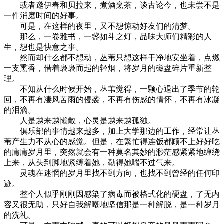
或者邀伊春和贝拉来，煮酒烹茶，谈古论今，也未尝不是
一件消磨时间的好事。
可是，在这样的夜里，又不想惊动好友们的清梦。
那么，一卷雅书，一盏如斗之灯，品味大师们精彩的人
生，想也是快意之事。
然而却什么都不想动，丛苇只想这样干净地安坐着，点燃
一支熏香，借着袅袅而起的轻烟，将岁月的磁盘碎片重新整
理。
不知从什么时候开始，丛苇觉得，一颗心退出了季节的轮
回，不再有凄风苦雨的侵袭，不再有伤感的情怀，不再有冰凝
的泪滴。
人是越来越懒散，心灵是越来越孤独。
俱乐部的事情越来越多，加上大学那边的工作，经常让丛
苇产生力不从心的感觉。但是，在繁忙得连饭都顾不上好好吃
的庸庸岁月里，突然就会有一种莫名其妙的渺茫感紧紧地缠绕
上来，从头到脚地紧缚着她，勒得她喘不过气来。
灵魂在迷惘的岁月里找不到方向，也找不到曾经的任何印
迹。
整个人似乎刚刚因感染了病毒而被格式化的硬盘，了无内
容又很无助，只好自我解嘲地坚信那是一种解脱，是一种岁月
的洗礼。