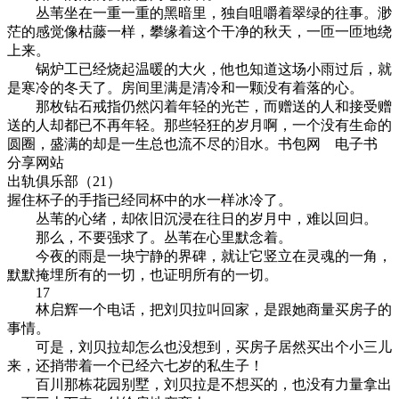
丛苇坐在一重一重的黑暗里，独自咀嚼着翠绿的往事。渺
茫的感觉像枯藤一样，攀缘着这个干净的秋天，一匝一匝地绕
上来。
锅炉工已经烧起温暖的大火，他也知道这场小雨过后，就
是寒冷的冬天了。房间里满是清冷和一颗没有着落的心。
那枚钻石戒指仍然闪着年轻的光芒，而赠送的人和接受赠
送的人却都已不再年轻。那些轻狂的岁月啊，一个没有生命的
圆圈，盛满的却是一生总也流不尽的泪水。书包网 电子书
分享网站
出轨俱乐部（21）
握住杯子的手指已经同杯中的水一样冰冷了。
丛苇的心绪，却依旧沉浸在往日的岁月中，难以回归。
那么，不要强求了。丛苇在心里默念着。
今夜的雨是一块宁静的界碑，就让它竖立在灵魂的一角，
默默掩埋所有的一切，也证明所有的一切。
17
林启辉一个电话，把刘贝拉叫回家，是跟她商量买房子的
事情。
可是，刘贝拉却怎么也没想到，买房子居然买出个小三儿
来，还捎带着一个已经六七岁的私生子！
百川那栋花园别墅，刘贝拉是不想买的，也没有力量拿出