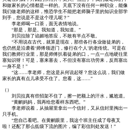
和做家长的心情都是一样的。天底下没有任何一种职业，能像
我们做老师的这样，惟恐学生不能把老师脑子里的知识全部学
到手，您说是不是这个理儿呢？”
李老师喝一口茶，面无表情地说。
“那是，那是。我知道，我知道。”
刘贝拉除了谄媚地答应，不敢有半点不敬。
“不用说在古代，就算是现在，那些各行各业做徒弟的，
也仍然是沿袭着‘师傅领进门，修行在个人’的老传统。可是在
我们教师行业里，那是师傅扒着徒弟的口，一点一点地硬往里
塞知识呀！可是，塞来塞去，不但没有塞出功劳来，反而塞出
一身不是！”
“这……李老师，您这是从何说起呀？您这么说，我们做
家长的真有点儿承受不住了。您看，这……”
（）
刘贝拉真有些招架不住了，擦一把额上的汗水，尴尬道。
“黄鹂妈妈，我再给您看样东西吧。”
李老师说着，从抽屉里拿出一个信封，又从信封里掏出一
只手机。
“您自己看吧。在黄鹂眼里，我这个班主任成了母夜叉
啦！还配了那么低级下流的图片，编了彩信到处发送！”