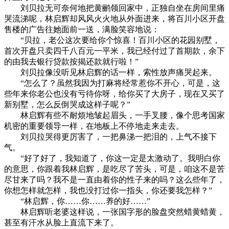
刘贝拉无可奈何地把黄鹂领回家中，正独自坐在房间里痛
哭流涕呢，林启辉却风风火火地从外面进来，将百川小区开盘
售楼的广告往她面前一送，满脸笑容地说：
“贝拉，老公这次要给你个惊喜！百川小区的花园别墅，
首次开盘只卖四千八百元一平米，我已经付过了首期款，余下
的由我去银行贷款按揭还款就行啦！”
刘贝拉像没听见林启辉的话一样，索性放声痛哭起来。
“怎么了？虽然我因为打麻将经常惹你不开心，可是，这
些年来你老公也没有亏待你呀，给你买了大房子，现在又买了
新别墅，怎么反倒哭成这样子呢？”
林启辉有些不耐烦地皱起眉头，一手叉腰，像个思考国家
机密的重要领导一样，在地板上不停地走来走去。
刘贝拉哭得更厉害了，一把鼻涕一把泪的，上气不接下
气。
“好了好了，我知道了，你这一定是太激动了。我明白你
的意思，你跟着我林启辉，是吃尽了苦头，可是，咱这不是苦
尽甘来了吗？我不是一直由着你的性子来的吗？这么些年了，
你想怎样就怎样，我也没打过你一指头，你还要我怎样？”
“林启辉，你……你……养的好……”
林启辉听老婆这样说，一张国字形的脸盘突然蜡黄蜡黄，
甚至有汗水从脸上直流下来了。