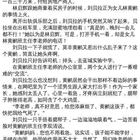
一百三十万来，付给房地产商人。
林启辉跟她商量着买房子的时候，刘贝拉正为女儿林黄鹂
的事情上火。
离开出轨俱乐部之后，刘贝拉的手机突然又响了起来。贝
拉坐在出租车里，充满甜蜜地埋怨着：“真是的，晚到一会儿
都不行！”她以为是林启辉。可是，打开手机一看，却是女儿
林黄鹂班主任李老师的电话！
刘贝拉一下子就慌了。莫非黄鹂又惹出什么乱子来了？这
个黄鹂，简直让她头疼啊。
刘贝拉只好告诉司机：掉头，去蓝城实验中学。
在黄鹂班主任李老师的办公室里，两个女人进行了一番艰
难的“交流”。
刘贝拉怎么也没想到，黄鹂居然会干出那样不着边际的事
情来，在网吧里为了一个涩男生跟人家大打出手！作为一个家
长，她感到太丢人了。心里一着急，牙疼病立刻就犯了，腮帮
子肿胀得老高，如同含了个大鸡蛋。
“李老师，真不好意思，给您添麻烦了。黄鹂这孩子，都
快把我给气死了。”
刘贝拉一只手捂着腮帮子，一边滋滋地吸着气，一边苦着
脸对黄鹂的班主任李双清说。
“黄鹂妈妈，您也不用着急。说实话，孩子能不能学好，
关键在内因，外因的作用并不太大。当然了，我们做老师的，