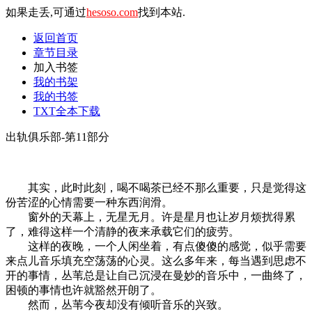
如果走丢,可通过
hesoso.com
找到本站.
返回首页
章节目录
加入书签
我的书架
我的书签
TXT全本下载
出轨俱乐部-第11部分
其实，此时此刻，喝不喝茶已经不那么重要，只是觉得这
份苦涩的心情需要一种东西润滑。
窗外的天幕上，无星无月。许是星月也让岁月烦扰得累
了，难得这样一个清静的夜来承载它们的疲劳。
这样的夜晚，一个人闲坐着，有点傻傻的感觉，似乎需要
来点儿音乐填充空荡荡的心灵。这么多年来，每当遇到思虑不
开的事情，丛苇总是让自己沉浸在曼妙的音乐中，一曲终了，
困顿的事情也许就豁然开朗了。
然而，丛苇今夜却没有倾听音乐的兴致。