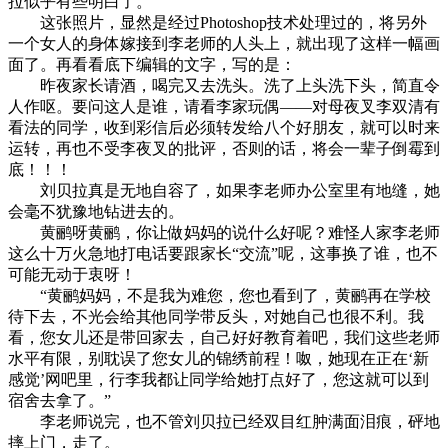
拉似乎有些明白了。
这张照片，显然是经过Photoshop技术处理过的，将另外
一个女人的身体嫁接到李老师的人头上，就出现了这样一幅画
面了。再看看底下编辑的文字，写的是：
昨夜家长请酒，喝完又去洗头。洗了上头洗下头，简直令
人作呕。要问这人是谁，请看李家玩偶——对母夜叉李双清有
看法的同学，收到彩信后必须转发给八个好朋友，就可以时来
运转，再也不受李夜叉的批评，否则的话，将会一辈子倒霉到
底！！！
刘贝拉真是无地自容了，如果李老师办公室里有地缝，她
会毫不犹豫地钻进去的。
黄鹂呀黄鹂，你让做妈妈的说什么好呢？难怪人家李老师
这么十万火急地打电话要跟家长“交流”呢，这事换了谁，也不
可能无动于衷呀！
“黄鹂妈妈，不是我为难您，您也看到了，黄鹂再在学校
待下去，不光会给其他同学带反头，对她自己也很不利。我
看，您女儿还是带回家去，自己好好教育着吧，我们这些老师
水平有限，别耽误了您女儿的锦绣前程！呶，她现在正在‘新
感觉’网吧里，行李我都让同学给她打点好了，您这就可以到
宿舍去拿了。”
李老师说完，也不管刘贝拉已经双目红肿满面泪痕，砰地
摔上门，走了。