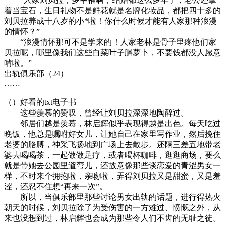
着当宝石，生日礼物不是鲜花就是名牌化妆品，都把四十多的
刘贝拉养成十八岁的小*啦！你什么时候才能有人家那种浪漫
的情怀？”
“浪漫情怀那可不是学来的！人家老林是骨子里疼他们家
贝拉呢，哪里像我们这些白菜叶子臊萝卜，不要钱都没人愿意
啃啦。”
出轨俱乐部（24）
……
（）好看的txt电子书
这些羡慕的赞叹，曾经让刘贝拉深深地陶醉过。
邻居们越是羡慕，林启辉似乎表现得越是出色。每天吃过
晚饭，他总是嘱咐好女儿，让她自己在家里写作业，然后挽住
老婆的胳膊，神采飞扬地到广场上去散步。还隔三差五地带老
婆去喝喝茶，一起做做足疗，或者喝杯咖啡，逛逛商场，要么
就是带她去公园里遛弯儿，还故意像那些谈恋爱的青涩男女一
样，不时来个拥抱啦，亲吻啦，弄得刘贝拉又是甜蜜，又是羞
涩，还忍不住想“再来一次”。
所以，当俱乐部里那些讨论男女出轨的话题，进行得热火
朝天的时候，刘贝拉除了为受伤害的一方难过、愤慨之外，从
来也没想到过，林启辉也会成为那些令人们不齿的无耻之徒。