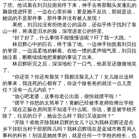
了些。他试着在刘贝拉面前停下来，伸手去将那颗头发蓬乱的
脑袋揽进怀里，一边在心里祈祷：要是她不反抗，那就是说，
她说的不是那件事，那件事并没有被人发现！
果然，刘贝拉没有拒绝老公的温存，还似乎终于找到了靠
山一样，将满是泪水的脸，深埋进老公的怀里。
“好了好了，什么事情不能慢慢说呢？吓了我一大跳。”
林启辉心中的巨石，终于落了地。一边伸手拍抚着刘贝拉
的脊背，一边温柔地劝解着。在他一惯的柔声细气里，刘贝拉
抽泣着，断断续续地把黄鹂的事说了出来。
林启辉听完之后，深深地松了一口气，他甚至还微微地笑
了。
“你还笑？你还有脸笑？我都没脸见人了！女儿做出这样
的事来，我连死的心都有了，你这个做爸爸的就没一点儿责
任？没有一点儿内疚？”
“放心吧老婆，这事你老公出面，很快就摆平啦！”
“摆平？你想的太简单了！黄鹂已经被李老师给撵出学校
了，现在正躲在房间里不知道干什么呢。你说，要是被学校开
除了，往后的日子，她会怎么样？我们又该如何？”
“开除？谁敢开除我林启辉的女儿？以为我林启辉还是在
乡下挂职当村干部那阵儿吗？我林启辉现在是蓝城市教育局人
事科的科长！别说是她姓李的，就是任何一个学校的校长，也