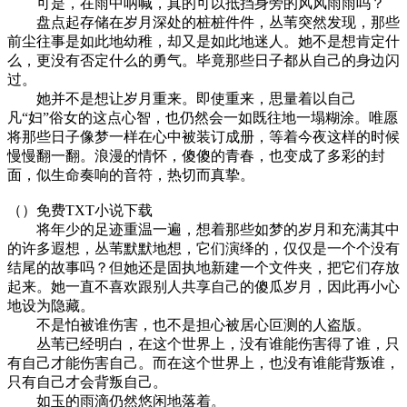
可是，在雨中呐喊，真的可以抵挡身旁的风风雨雨吗？
盘点起存储在岁月深处的桩桩件件，丛苇突然发现，那些
前尘往事是如此地幼稚，却又是如此地迷人。她不是想肯定什
么，更没有否定什么的勇气。毕竟那些日子都从自己的身边闪
过。
她并不是想让岁月重来。即使重来，思量着以自己
凡“妇”俗女的这点心智，也仍然会一如既往地一塌糊涂。唯愿
将那些日子像梦一样在心中被装订成册，等着今夜这样的时候
慢慢翻一翻。浪漫的情怀，傻傻的青春，也变成了多彩的封
面，似生命奏响的音符，热切而真挚。
（）免费TXT小说下载
将年少的足迹重温一遍，想着那些如梦的岁月和充满其中
的许多遐想，丛苇默默地想，它们演绎的，仅仅是一个个没有
结尾的故事吗？但她还是固执地新建一个文件夹，把它们存放
起来。她一直不喜欢跟别人共享自己的傻瓜岁月，因此再小心
地设为隐藏。
不是怕被谁伤害，也不是担心被居心叵测的人盗版。
丛苇已经明白，在这个世界上，没有谁能伤害得了谁，只
有自己才能伤害自己。而在这个世界上，也没有谁能背叛谁，
只有自己才会背叛自己。
如玉的雨滴仍然悠闲地落着。