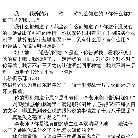
“我……我养的好……你……你怎么知道的？你什么都知
道了吗？我……”
“我什么都知道了！我当然什么都知道了！你这个没良心
的，她做出了那样的事情，你居然还只想着房子！别说买什么
别墅，就算把整个蓝城都买下来，又有什么用？有什么用？！
你说话，你说话呀林启辉！”
“她？她……谁告诉你的？是谁？你告诉我，看我不扒了
他的皮！哦，我知道了，一定是我的司机，对不对？对不对？
你等着，我要不在三天之内让他滚蛋回家种地，我就不叫林启
辉！”txt电子书分享平台 书包网
出轨俱乐部（23）
林启辉还以为自己东窗事发了，脑子里混乱一片，然而还是咬
牙支撑着。
“你的司机知道个屁？是李老师！李老师亲口告诉我的！”
刘贝拉此刻的脑海里，满是那张图片，还有那些不堪入目
的文字，哪里想到老公说的跟她说的事情差了十万八千里呢？
真是失之毫厘，差之千里。
“李老师？你是说黄鹂的班主任李双清吗？她……她说什
么了？她跟你说什么了？她怎么知道的？”
林启辉觉得，危险似乎正在逐渐远离自己，情绪稍微稳定