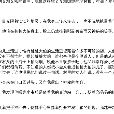
的又粗又密的青筋，就像盘根错节互相缠绕的老树根，布满了岁
，目光隔着淡淡的烟雾，在我身上转来转去，一声不吭地掂量着
，他倚在桩桩大伯身上，脸上仍然挂着那副兴奋而又神秘的笑容
尖儿上滚过，惟有桩桩大伯的生活里埋藏着许多不可解的谜。人
没有不帮忙的。提起桩桩大伯，谁都夸他是个厚道人，但是他从
在村头的土沿子上抽闷烟。说他不喜欢孩子吧，他又非常疼爱小
子们都很羡慕。不知道的人都把小金来看成桩桩大伯的儿子。据
年过去，谁也没见他们说过一句话。村里的女人们说，没有一个
小金来在门口回过头，又向我露出了神秘的笑容。
。我发现他喂完小虫总是倚着我的桌边站一会儿，眨着亮晶晶的
笑着把手抽回去，仿佛手心里攥着打开神秘宝箱的钥匙。我越来