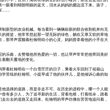
第一眼看到晴朗明丽的蓝天，泪水从妈妈的腮边流下来。孩子，
家……
研制新型的农业机械。每当看到一辆辆崭新的联合收割机奔向无
长的摇篮，他常常想起那一望无际的绿色，躺在又厚又软的草地
歌，那琴声震颤着杜翰明幼小的心灵。妈妈曾牵着他的小手在大
写的乐曲，去赞颂他所热爱的一切，也让琴声常常把他带回美好
生着翻天覆地的变化。
妈带着杜翰明在一个白雪茫茫的日子，乘着火车回到了祖籍山
勤学苦练的杜翰明。小提琴成了他的伙伴儿，是他倾诉心曲的知
是他选择的道路，而是非走不可。在历史的进程中，哪一个人能
中曾有多少人，为了追寻新的生活，背着包袱，打着纸伞，踏着
们走出去的道路又走回来。杜翰明的琴声仿佛在苦苦地追问着，