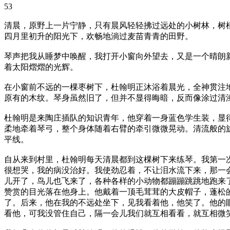
53
清晨，原野上一片宁静，只有晨风轻轻拂过远处的小树林，树
四月里初升的阳光下，欢畅地淌过麦苗青青的田野。
琴声把我从睡梦中唤醒，我打开小窗向外望去，又是一个晴朗
着太阳熠熠的光辉。
在小窗前不远的一棵枣树下，杜翰明正沐浴着晨光，全神贯注
原有的木纹。琴身虽然旧了，但并不显得晦暗，反而像涂过清
杜翰明是来陶庄插队的知识青年，他穿着一身蓝色学生装，显
柔地牵着琴弓，整个身体随着右臂的牵引微微晃动。清流般的
平线。
自从来到村里，杜翰明每天清晨都到这棵树下来练琴。我第一
很想哭，我的病没治好。我使劲忍着，不让泪水流下来，那一
儿开了，鸟儿也飞来了，各种各样的小动物都蹦蹦跳跳地跑来
赞赏的目光落在他身上。他戴着一顶毛茸茸的大皮帽子，蓬松
了。后来，他在我的不远处坐下，见我看着他，他笑了。他的
看他，可我没管住自己，隔一会儿我们就互相看看，就互相微