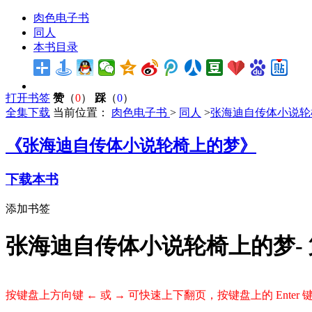
肉色电子书
同人
本书目录
打开书签
赞
（
0
）
踩
（
0
）
全集下载
当前位置：
肉色电子书
>
同人
>
张海迪自传体小说轮
《张海迪自传体小说轮椅上的梦》
下载本书
添加书签
张海迪自传体小说轮椅上的梦- 
按键盘上方向键 ← 或 → 可快速上下翻页，按键盘上的 Ente