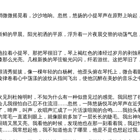
梢微微摇晃着，沙沙地响。忽然，悠扬的小提琴声在原野上响起
新鲜的早晨。阳光初洒的平原，浮升着一片夜晨交替的动荡气息
地拉着小提琴。那把琴很旧了，琴上褐红色的漆经过岁月的剥蚀
漆那么光亮。几根新换的琴弦银光闪闪，纤若游丝。这把琴旧了
得清秀挺拔，像一棵年轻的白杨树。他歪头俯在琴托上，微合着
旋律卷着心中荡漾的波纹从指间飞出，使他沉醉在美妙的音乐之
次见到杜翰明时，不知为什么有一种似曾见过的感觉。我回想了
会儿我很怕自己忍不住流泪……忽然，一阵悠扬悦耳的琴声在近
了，啼声，叫声，欢唱声汇成了一片活泼喧闹的合鸣……我抬头
的茸毛一直遮到眼上，就像眼前多加了一层长长的睫毛。我出神
眼睛又黑又亮。我看他的时候，发现他也在那一刻看着我，我赶
笑……我常想起他，我不知道他去了哪里，他是不是也想起过我