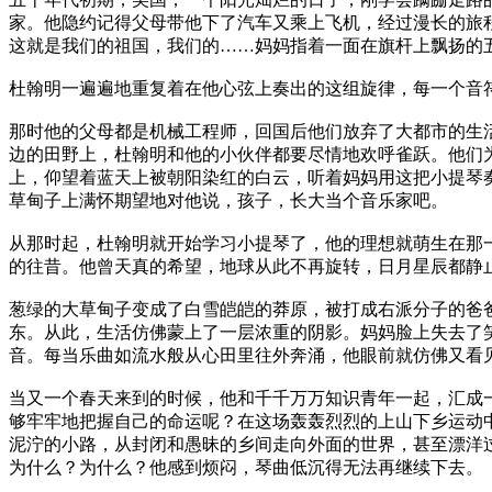
家。他隐约记得父母带他下了汽车又乘上飞机，经过漫长的旅
这就是我们的祖国，我们的……妈妈指着一面在旗杆上飘扬的
杜翰明一遍遍地重复着在他心弦上奏出的这组旋律，每一个音
那时他的父母都是机械工程师，回国后他们放弃了大都市的生
边的田野上，杜翰明和他的小伙伴都要尽情地欢呼雀跃。他们
上，仰望着蓝天上被朝阳染红的白云，听着妈妈用这把小提琴
草甸子上满怀期望地对他说，孩子，长大当个音乐家吧。
从那时起，杜翰明就开始学习小提琴了，他的理想就萌生在那
的往昔。他曾天真的希望，地球从此不再旋转，日月星辰都静
葱绿的大草甸子变成了白雪皑皑的莽原，被打成右派分子的爸
东。从此，生活仿佛蒙上了一层浓重的阴影。妈妈脸上失去了
音。每当乐曲如流水般从心田里往外奔涌，他眼前就仿佛又看
当又一个春天来到的时候，他和千千万万知识青年一起，汇成
够牢牢地把握自己的命运呢？在这场轰轰烈烈的上山下乡运动
泥泞的小路，从封闭和愚昧的乡间走向外面的世界，甚至漂洋
为什么？为什么？他感到烦闷，琴曲低沉得无法再继续下去。