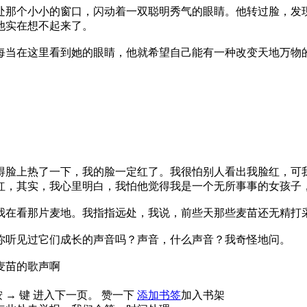
处那个小小的窗口，闪动着一双聪明秀气的眼睛。他转过脸，发
他实在想不起来了。
每当在这里看到她的眼睛，他就希望自己能有一种改变天地万物
得脸上热了一下，我的脸一定红了。我很怕别人看出我脸红，可
红，其实，我心里明白，我怕他觉得我是一个无所事事的女孩子
我在看那片麦地。我指指远处，我说，前些天那些麦苗还无精打
你听见过它们成长的声音吗？声音，什么声音？我奇怪地问。
麦苗的歌声啊
 按 → 键 进入下一页。
赞一下
添加书签
加入书架