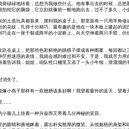
我骨碌碌地转着，总想为我做些什么。他有事出去的时候，总把
就拍拍它的脑袋，它立刻就像箭一般地跑出去，过不了多久，小
有的土造玩具都装来，摆到我的桌子上。那里面有一只用羊角做
形的花纹，扎得十分精巧。最有趣的是他在一块木板上建起的泥
刚巧走在一座干裂成两半的小泥桥上，向天空伸着两只手臂，仿
欢趴在桌上，把那些色彩鲜艳的跳棋子摆成各种图案，每回都让
种茫然迷惑的表情，我就会感到难过和不安。于是，我就尽力用
画着告诉我，姐姐，咱队牲口棚里又添了一头小牛犊，滑溜溜的
时消失了。
能像小燕子那样有一双翅膀该多好啊！我望着窗外的蓝天，望着
里……
的小脸儿上挂着一种兴奋而又带着几分神秘的笑容。
里的眼睛和善地眯着，露出朴实憨厚的微笑。从他魁梧的身架和