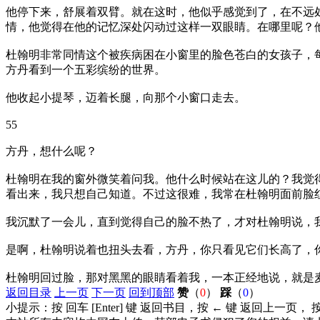
他停下来，舒展着双臂。就在这时，他似乎感觉到了，在不远
情，他觉得在他的记忆深处闪动过这样一双眼睛。在哪里呢？
杜翰明非常同情这个被疾病困在小窗里的脸色苍白的女孩子，
方丹看到一个五彩缤纷的世界。
他收起小提琴，迈着长腿，向那个小窗口走去。
55
方丹，想什么呢？
杜翰明在我的窗外微笑着问我。他什么时候站在这儿的？我觉
看出来，我只想自己知道。不过这很难，我常在杜翰明面前脸
我沉默了一会儿，直到觉得自己的脸不热了，才对杜翰明说，
是啊，杜翰明说着也扭头去看，方丹，你只看见它们长高了，
杜翰明回过脸，那对黑黑的眼睛看着我，一本正经地说，就是
返回目录
上一页
下一页
回到顶部
赞
（
0
）
踩
（
0
）
小提示：按 回车 [Enter] 键 返回书目，按 ← 键 返回上一页，