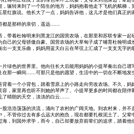
程，辗转来到了一个陌生的地方，妈妈抱着他走下飞机的舷梯，
五星红旗说。他长大了一点，妈妈告诉他，这儿才是他们真正的
符都是那样的亲切，遥远……
活，带着杜翰明来到黑龙江的国营农场，在那里和苏联专家一起
为自己的父母骄傲自豪。国营农场的大草甸子成了哺育杜翰明成
奏出一支支乐曲，妈妈用蓝天白云在琴弦上汇成了一支支无字的
一片绿色的世界里。他向往长大后能用妈妈的小提琴奏出自己谱
止在那一瞬间……可那只是他的愿望，生活中的一切在不断地发
爸背着一个小背包，踏着雪原上的小路走向劳改农场。不久，妈
笑容，家里再也听不到她的琴声了。小提琴更多的时间都在陪伴
见了晴朗的天空，淡淡的白云……
一股浩浩荡荡的洪流，涌向了农村的广阔天地。到农村来，并不
中，不管你过去有多么远大的抱负，现在都要扎根泥土了。父辈
过海，到国外求学，而今，自己却要放弃前辈们的追求，踏着他