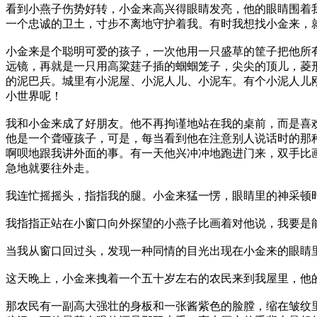
看到小燕子伤势好转，小金来高兴得眼睛发亮，他的眼睛围着
一个忠诚的卫土，寸步不离地守护着我。有时我想找小金来，
小金来是个聪明可爱的孩子，一次他用一只盛草的筐子把他所
远镜，再就是一只用高粱莛子插的蝈蝈笼子，尖尖的顶儿，菱
的泥巴兵。城里有小泥屋、小泥人儿、小泥车。有个小泥人儿
小世界呢！
我和小金来成了好朋友。他不再拘谨地站在我的桌前，而是喜
他是一个聋哑孩子，可是，每当看到他在注意别人说话时的那
啊呗地跟我讲外面的事。有一天他兴冲冲地跑进门来，双手比
急地就要往外走。
我连忙摇摇头，指指我的腿。小金来猛一愣，眼睛里的神采顿
我指指正站在小窗口向外探望的小燕子比画着对他说，我要是
当我从窗口回过头，发现一种同情的目光出现在小金来的眼睛
这天晚上，小金来拽着一个五十岁左右的农民来到我屋里，他
那农民有一副高大强壮的身板和一张酱紫色的脸膛，缩在皱纹