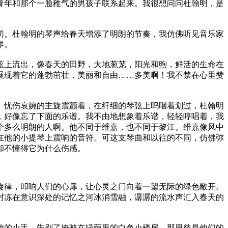
青年和那个一脸稚气的男孩子联系起来。我很想问问杜翰明，是
切。杜翰明的琴声给春天增添了明朗的节奏，我仿佛听见音乐家
界。
弦上流出，像春天的田野，大地葱茏，阳光和煦，鲜活的生命在
展现着它的蓬勃茁壮，美丽和自由……多美啊！我不禁在心里赞
、忧伤哀婉的主旋震颤着，在纤细的琴弦上呜咽着划过，杜翰明
，好像忘了下面的乐谱。我不由地想象着乐谱，轻轻哼唱着，我
个多么明朗的人啊。他不同于维嘉，也不同于黎江。维嘉像风中
在他的小提琴上震响的音符。可这支琴曲和以往的不同，仿佛弥
却不懂得它为什么伤感。
旋律，叩响人们的心扉，让心灵之门向着一望无际的绿色敞开。
封冻在意识深处的记忆之河冰消雪融，潺潺的流水声汇入春天的
他的小手，告别了掩映在绿荫里的白色小楼房，那里曾是他们的