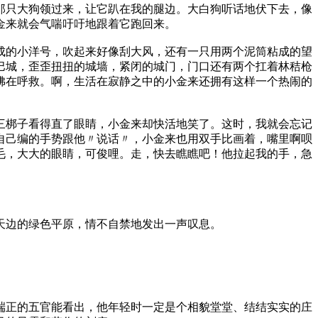
那只大狗领过来，让它趴在我的腿边。大白狗听话地伏下去，像
金来就会气喘吁吁地跟着它跑回来。
成的小洋号，吹起来好像刮大风，还有一只用两个泥筒粘成的望
巴城，歪歪扭扭的城墙，紧闭的城门，门口还有两个扛着林秸枪
佛在呼救。啊，生活在寂静之中的小金来还拥有这样一个热闹的
三梆子看得直了眼睛，小金来却快活地笑了。这时，我就会忘记
自己编的手势跟他〃说话〃，小金来也用双手比画着，嘴里啊呗
毛，大大的眼睛，可俊哩。走，快去瞧瞧吧！他拉起我的手，急
天边的绿色平原，情不自禁地发出一声叹息。
端正的五官能看出，他年轻时一定是个相貌堂堂、结结实实的庄