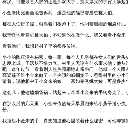
稼汉。可他最惹人眼的还是那双大手，宽大厚实的手背上暴起
小金来比比画画地告诉我，这是他的隔壁邻居桩桩大伯。
桩桩大伯进了屋，就靠着门板蹲下了。他叼着细细的烟袋杆儿
我奇怪地看着桩桩大伯，不知道他在做什么。我又看看小金来
看着他们，我想起村子里的很多传说。
小小的陶庄没有秘密，每一家、每个人几乎都在女人们的舌头
忠厚老成，干活从不惜力气。村里人无论有什么事求他，他从
吧，逢年过节，看着别人热热闹闹地走亲串门，他就一个人蹲
高粱莛子给小金来做了一个尖顶的蝈蝈笼子，惹得村里的小小
猜着，说他相中了小金来的娘——寡妇秦秀娥大婶，可是多少
这会儿，他磕磕烟袋锅，站起来，牵着小金来的手转身走了。
在那以后的几天里，小金来依然每天早晨跑来给小燕子送小虫
芒。
我拉起小金来的手，真想知道他心里装着什么秘密，可他却微