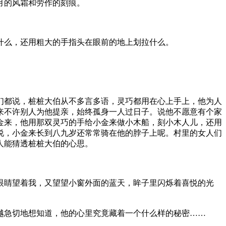
月的风霜和劳作的刻痕。
什么，还用粗大的手指头在眼前的地上划拉什么。
。
们都说，桩桩大伯从不多言多语，灵巧都用在心上手上，他为人
来不许别人为他提亲，始终孤身一人过日子。说他不愿意有个家
金来，他用那双灵巧的手给小金来做小木船，刻小木人儿，还用
说，小金来长到八九岁还常常骑在他的脖子上呢。村里的女人们
人能猜透桩桩大伯的心思。
眼睛望着我，又望望小窗外面的蓝天，眸子里闪烁着喜悦的光
越急切地想知道，他的心里究竟藏着一个什么样的秘密……