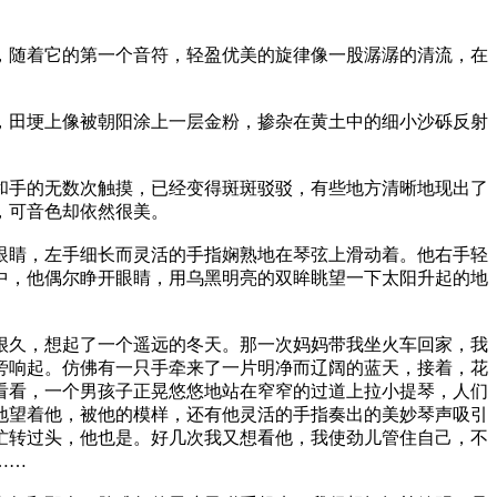
，随着它的第一个音符，轻盈优美的旋律像一股潺潺的清流，在
，田埂上像被朝阳涂上一层金粉，掺杂在黄土中的细小沙砾反射
和手的无数次触摸，已经变得斑斑驳驳，有些地方清晰地现出了
，可音色却依然很美。
眼睛，左手细长而灵活的手指娴熟地在琴弦上滑动着。他右手轻
中，他偶尔睁开眼睛，用乌黑明亮的双眸眺望一下太阳升起的地
很久，想起了一个遥远的冬天。那一次妈妈带我坐火车回家，我
旁响起。仿佛有一只手牵来了一片明净而辽阔的蓝天，接着，花
看看，一个男孩子正晃悠悠地站在窄窄的过道上拉小提琴，人们
地望着他，被他的模样，还有他灵活的手指奏出的美妙琴声吸引
忙转过头，他也是。好几次我又想看他，我使劲儿管住自己，不
……