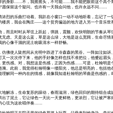
琴的身影……不，我摇摇头，不可能……我不能把眼前这个高个
宁愿保留这个疑问。也许有一天我会问他，也许永远不问……
情浓烈的乐曲打动着。我趴在小窗口一动不动地听着，忘记了一
的楼房，我会在陶庄——这个贫穷偏远的地方进入另一个音乐世
动，而且时时从琴弦上跃起，弹跳，震颤，欢快明朗的节奏从琴
忧无虑。天是这么蓝，草是这么绿，大地是这么宽阔，生命尽情
我的心像干涸的泥土吮吸清水一样舒畅。
，仿佛使人陡然间从光明中跌进了冷森森的黑谷。一阵如泣如诉
可又一次次停下来，他的手好像怎样也找不准把位，他蹙起眉头
，更伤感。对，我想这是伤感，正因为伤感……可是，杜翰明是
涟漪。此前，我觉得杜翰明像一缕阳光，他总是明亮的，包括他
能理解同一种内在的情感，就像我知道杜翰明的琴曲是伤感的，
大地解冻，生命复苏的躁动，春雨滋润，绿色回归的期待组合成
拱出了泥土，它让绿色一天比一天更鲜艳，更浓烈，它让被严寒
的心弦为这欢唱伴奏……
的杜翰明正在院子里的绿色草坪上玩耍，父母来到他身边，牵起