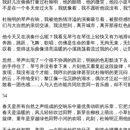
我好几次偷偷打量过杜翰明，他的眼睛，他的微笑，他拉小提
不是在一个冬天坐过火车，我犹豫着，我不愿听他说没有，我
杜翰明的琴声在响，我被他热情洋溢的演奏吸引着，被那些感
们与大自然的亲切交谈。我没想到，离开城市，离开那座红色
他今天又在演奏什么呢？我看见琴弓在琴弦上轻快又有力地滑
奔跑，跳跃，飞舞，歌唱，仿佛是生命的童年，无拘无束，无
叹着，觉得这乐曲像清亮温暖的小溪跳荡着流过我的心间，让
忽然，琴声出现了一个很不协调的跌宕，明丽的色彩黯淡下去
的手停住了，琴弓并没有拿下来，片刻他又重复起这段旋律，
发现，我没有这个才能，我哼出的旋律甚至比杜翰明的更沉闷
的云，不停地变幻，黎江像一泓沉静的湖水，偶尔才泛起一丝
散着一团伤感……人与人也许能共同欣赏同一首乐曲，却不可
54
春天是所有自然之声组成的交响乐中最优美动听的乐章，它把
春天是温暖的，风儿轻轻吹过田野，新芽在柳枝上萌出，小草
旋律。童年是穿越绿色田野小河的欢唱，此刻，杜翰明正用他
五十年代初期，美国，一个阳光灿烂的日子，刚学会蹒跚走路