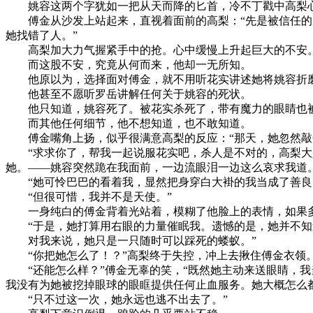
姚容这两个字犹如一把从天而降的匕首，冷不丁戳中高梨
傅金从沙发上站起来，直视着面前的高梨：“先是被信任的朋
她找错了人。”
高梨加大力气握紧手中的抢。心中缓慢上升起巨大的不安
而这股不安，究竟从何而来，他却一无所知。
他原以为，选择面对傅金，就不用听花实讲述她将姚容折
他甚至不愿听罗岳讲解任何关于姚容的死状。
他只知道，姚容死了。被花实杀死了，带有魔力的眼睛也
而其他任何细节，他不想知道，也不敢知道。
傅金嘴角上扬，似乎很满意高梨的反应：“那天，她忽然敲开
“求求你了，帮我一起说服花实吧，杀人是不对的，高梨大人
她。——姚容突然跪在我面前，一边流眼泪一边这么哀求我道。
“她可怜巴巴的看着我，显然把身穿白大褂的我当成了善良
“但很可惜，我并不是天使。”
一身纯白的傅金背着光站着，模糊了他脸上的表情，如果多
“于是，她打算用右眼的力量催眠我。遗憾的是，她并不知
对我来说，她只是一只随时可以踩死的蝼蚁。”
“你把她怎么了！？”高梨终于失控，冲上去揪住傅金衣领
“还能怎么样？”傅金无辜的笑，“既然她主动来送眼睛，我
我没有为她被挖掉眼球的眼眶提供任何止血服务。她大概怎么
“只不过这一次，她永远也逃不出去了。”