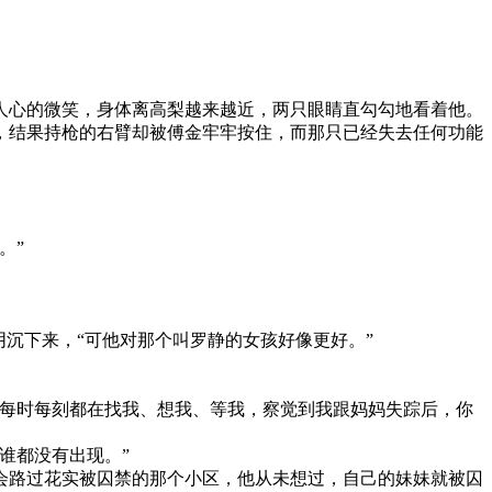
心的微笑，身体离高梨越来越近，两只眼睛直勾勾地看着他。
结果持枪的右臂却被傅金牢牢按住，而那只已经失去任何功能
。”
沉下来，“可他对那个叫罗静的女孩好像更好。”
每时每刻都在找我、想我、等我，察觉到我跟妈妈失踪后，你
谁都没有出现。”
路过花实被囚禁的那个小区，他从未想过，自己的妹妹就被囚