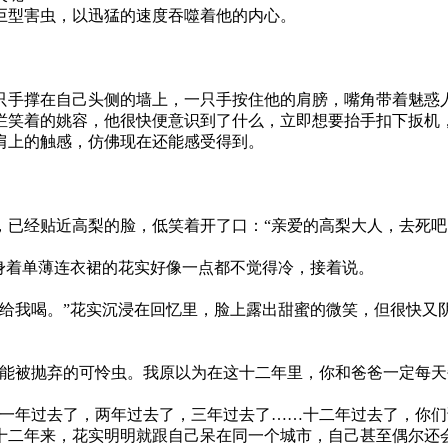
型害虫，以迅猛的速度吞噬着他的内心。
手撑在自己头侧的墙上，一只手按住他的肩膀，嘴角带着魅惑人
笑着的姚容，他很快便意识到了什么，立即想要抬手扣下扳机，
肩上的触感，仿佛现在还能感受得到。
经贴近高梨的脸，低笑着开了口：“亲爱的高梨大人，去死吧
着单薄连衣裙的花实好像一点都不觉得冷，接着说。
。
我喝。”花实沉浸在回忆里，脸上露出甜蜜的微笑，但很快又阴
被抛弃的可怜虫。我原以为在这十二年里，你和爸爸一定每天
年过去了，两年过去了，三年过去了……十二年过去了，你们
二年来，花实明明就跟自己呆在同一个城市，自己甚至偶尔还会