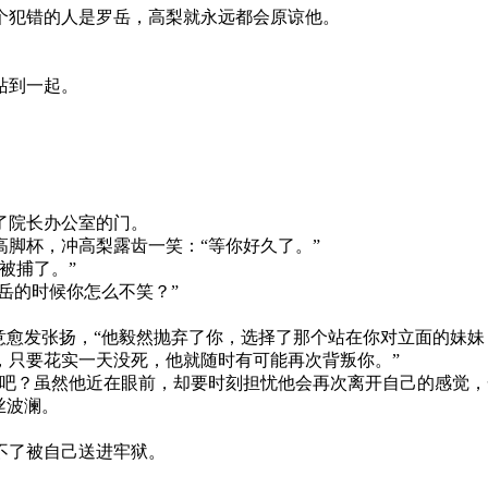
犯错的人是罗岳，高梨就永远都会原谅他。
。
站到一起。
。
了院长办公室的门。
脚杯，冲高梨露齿一笑：“等你好久了。”
被捕了。”
岳的时候你怎么不笑？”
愈发张扬，“他毅然抛弃了你，选择了那个站在你对立面的妹妹
，只要花实一天没死，他就随时有可能再次背叛你。”
？虽然他近在眼前，却要时刻担忧他会再次离开自己的感觉，
丝波澜。
了被自己送进牢狱。