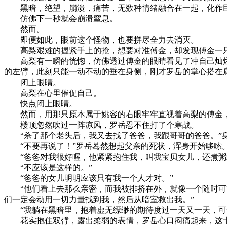
黑暗，绝望，崩溃，痛苦，无数种情绪融合在一起，化作巨
仿佛下一秒就会崩溃窒息。
然而。
即便如此，眼前这个怪物，也要拼尽全力去消灭。
高梨艰难的握紧手上的抢，想要对准傅金，却发现傅金一只
高梨有一瞬的恍惚，仿佛透过傅金的眼睛看见了冲自己灿烂
的左臂，此刻只能一动不动的垂在身侧，刚才罗岳的掌心搭在
闭上眼睛。
高梨在心里催促自己。
快点闭上眼睛。
然而，用那只原本属于姚容的右眼牢牢直视着高梨的傅金，已
楼顶忽然吹过一阵凉风，罗岳忍不住打了个寒战。
“杀了那个老头后，我又去找了爸爸，我跟哥哥的爸爸。”身
“不要再说了！”罗岳蓦然想起父亲的死状，浑身开始哆嗦
“爸爸对我很好喔，他紧紧抱住我，叫我宝贝女儿，还煮粥给
“不应该是这样的。”
“爸爸的女儿明明应该只有我一个人才对。”
“他们看上去那么亲密，而我被排挤在外，就像一个随时可能
们一定会动用一切力量找到我，然后从暗室救出我。”
“我躺在黑暗里，抱着虚无缥缈的期待度过一天又一天，可一
花实抱住双臂，露出柔弱的表情，罗岳心口闷痛起来，这十