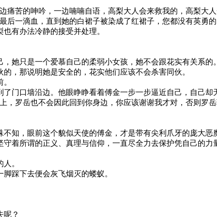
痛苦的呻吟，一边喃喃自语，高梨大人会来救我的，高梨大人
后一滴血，直到她的白裙子被染成了红裙子，您都没有英勇的
也有办法冷静的接受并处理。
，她只是一个爱慕自己的柔弱小女孩，她不会跟花实有关系的
的，那说明她是安全的，花实他们应该不会杀害同伙。
前。
了门口墙沿边。他眼睁睁看着傅金一步一步逼近自己，自己却
，罗岳也不会因此回到你身边，你应该谢谢我才对，否则罗岳
不知，眼前这个貌似天使的傅金，才是带有尖利爪牙的庞大恶魔
守着所谓的正义、真理与信仰，一直尽全力去保护凭自己的力量
的人。
脚踩下去便会灰飞烟灭的蝼蚁。
失呢？