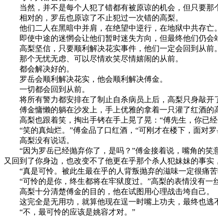
当然，并不是每个人犯了错都有被原谅的机会，但只要那个
相对的，罗岳也原谅了不止犯过一次错的高梨。
他们二人在黑暗中并肩，在绝望中逆行，在地狱中共存亡
即使中途的迷惘会让他们暂时迷失方向，但最终他们仍会
高梨坚信，只要顺利解决花实事件，他们一定会回到从前
那个无忧无虑、可以尽情欢笑尽情嬉闹的从前。
都会解决好的。
罗岳会顺利解决花实，他会顺利解决傅金。
一切都会回到从前。
将所有警力都安排在了制止自杀病员上后，高梨只身敲开
傅金慵懒的躺在沙发上，手上优雅的拿着一只灌了红酒的高
高梨也跟着笑，掏出手铐在手上晃了晃：“傅先生，你已经
“笑的真灿烂。”傅金品了口红酒，“可刚才在楼下，面对罗
高梨没有说话。
“因为罗岳已经抛弃你了，是吗？”傅金接着说，嘴角的笑意
又回到了你身边，也改变不了他更在乎那个杀人犯妹妹的事实
“真是可怜。被此生最在乎的人背叛抛弃的滋味一定很痛苦吧
“可怜的是你，终生都将在牢狱度过。”高梨的表情没有一
高梨十分清楚傅金的目的，他在试图用心理战击垮自己。
这完全是无用功，就算他现在逞一时嘴上功夫，最终也逃不
“不，最可怜的应该是姚容才对。”