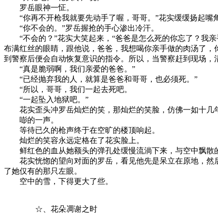
罗岳眼神一怔。
“你再不开枪我就要先动手了喔，哥哥。”花实缓缓扬起嘴
“你不会的。”罗岳握抢的手心渗出冷汗。
“不会的？”花实大笑起来，“爸爸是怎么死的你忘了？我亲
布满红丝的眼睛，跟他说，爸爸，我想喝你亲手做的肉汤了，
到警察后便会自动恢复意识的指令。所以，当警察赶到现场，
“真是脆弱啊，我们亲爱的爸爸。”
“已经抛弃我的人，就算是爸爸和哥哥，也必须死。”
“所以，哥哥，我们一起去死吧。
“一起坠入地狱吧。”
花实歪头冲罗岳灿烂的笑，那灿烂的笑脸，仿佛一如十几年
嘭的一声。
等待已久的枪声终于在空旷的楼顶响起。
灿烂的笑容永远定格在了花实脸上。
鲜红色的血从她额头的弹孔处缓慢流淌下来，与空中飘散
花实恍惚的望向对面的罗岳，看见他先是呆立在原地，然后
了她仅有的那只左眼。
空中的雪，下得更大了些。
☆、花朵凋谢之时