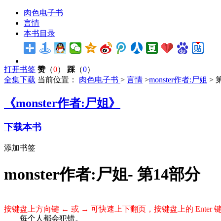
肉色电子书
言情
本书目录
打开书签
赞
（
0
）
踩
（
0
）
全集下载
当前位置：
肉色电子书
>
言情
>
monster作者:尸姐
> 
《monster作者:尸姐》
下载本书
添加书签
monster作者:尸姐- 第14部分
按键盘上方向键 ← 或 → 可快速上下翻页，按键盘上的 Ente
每个人都会犯错。