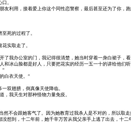
心口。
友利用，接着爱上你这个同性恋警察，最后甚至还为了你，跑
。
磨至死的过程了。
被花实取走了。
了我办公室的门，我记得很清楚，她当时穿着一身白裙子，看
和冰山脸都是好人，只要把花实的经历一五一十的讲给他们听
”
的白衣天使。”
一双翅膀，倒真像天使降临。
道，我天生对那种怪物力量免疫。
。
当然不会跟她客气了。因为她教育过我杀人是不对的，所以取走
都没想到，十二年前，她千辛万苦从我父亲手上逃了出去，十二