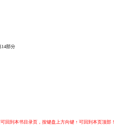
第14部分
r 键可回到本书目录页，按键盘上方向键 ↑ 可回到本页顶部！