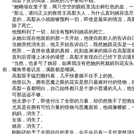
高梨下意识倒退，踉跄的几乎要站不稳。
“她蜷缩在笼子里，两只空空的眼眶里流出鲜红色的血，一边
“那么，请问正义的救世主高梨大人，为什么直到姚容流尽最
是的，高梨从小就能够预料一切，即使是最坏的情况，高梨
除了死亡。
他预料到了一切，却没有预料到姚容的死亡。
从她出现在他面前的那一天开始，他便自欺欺人的告诉自己
当她突然消失后，他又开始告诉自己，既然她跟花实是一伙
然而，一直拼命逃避的真相，此刻血淋淋的揭示在高梨面
直到后背撞上冰冷的墙壁，高梨才发现自己已经下意识退到
“当然，也多亏了姚容，如果我没有把她的死栽赃到花实头上
前，嘴角带着讥笑，满眼都是嘲讽。
高梨双手猛烈颤抖着，几乎快要握不住手上的抢。
他曾以为，拥有恶魔之眼的花实是那只最难对付的怪物，殊
高梨一直都明白，自己始终都只是个渺小普通的凡人，他坚
可那远远不够。
他太渺小了，即使付出了全部的力量，却仍然救不了想救
尤其是在拥有可怕力量的怪物与恶魔面前，他就像蝼蚁，一
妈妈，消失了。
女孩，消失了。
姚容，消失了。
刚刚还给予了全部信任的罗岳，会不会总有一天也突然消