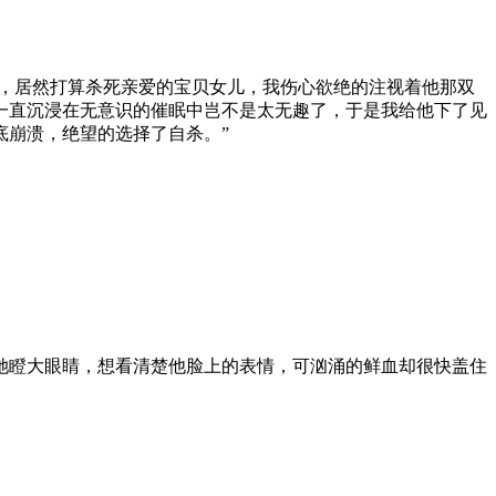
，居然打算杀死亲爱的宝贝女儿，我伤心欲绝的注视着他那双
一直沉浸在无意识的催眠中岂不是太无趣了，于是我给他下了见
底崩溃，绝望的选择了自杀。”
瞪大眼睛，想看清楚他脸上的表情，可汹涌的鲜血却很快盖住