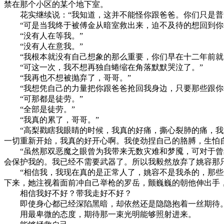
禁在那个小区的某个地下室。
花实继续说：“我知道，这并不能怪你跟爸爸。你们只是普通
“可是当我终于被傅金从暗室救出来，迫不及待的想回到你们
“没有人在等我。”
“没有人在意我。”
“我根本就没有自己想象的那么重要，你们早在十二年前就
“可这一次，我不想再独自蜷缩在角落默默哭泣了。”
“我再也不想被抛弃了，哥哥。”
“我想凭自己的力量把你跟爸爸抢回我身边，只要那些跟你们
“可那都是徒劳。”
“全部是徒劳。”
“我真的累了，哥哥。”
“高梨戳瞎我眼睛的时候，我真的好痛，撕心裂肺的痛，我好
一切重新开始，我真的好开心啊。我使劲捏自己的胳膊，生怕
“虽然那双恶魔之眼曾为我带来无数灾难和梦魇，可对于曾经
会保护我的。我已经不需要武器了。所以我毅然放弃了姚容那
“相信我，我现在真的是正常人了，姚容不是我杀的，那些跳
下来，她注视着面前冲自己举枪的罗岳，颤巍巍的朝他伸出手，
相信我好不好？带我走好不好？
即使身心都已经深陷黑暗，却依然还是隐隐抱着一丝期待
用最卑微的态度，期待那一束光明能够照射进来。