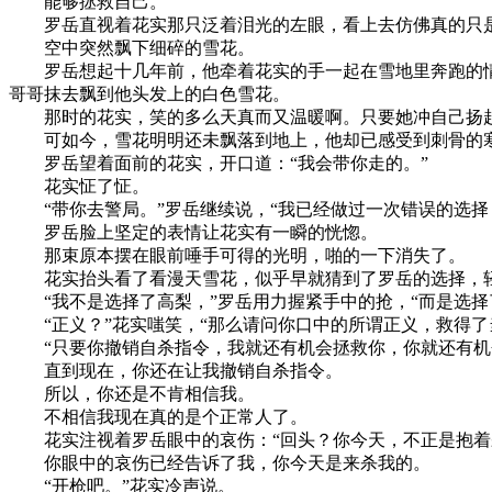
能够拯救自己。
罗岳直视着花实那只泛着泪光的左眼，看上去仿佛真的只是
空中突然飘下细碎的雪花。
罗岳想起十几年前，他牵着花实的手一起在雪地里奔跑的情
哥哥抹去飘到他头发上的白色雪花。
那时的花实，笑的多么天真而又温暖啊。只要她冲自己扬起
可如今，雪花明明还未飘落到地上，他却已感受到刺骨的
罗岳望着面前的花实，开口道：“我会带你走的。”
花实怔了怔。
“带你去警局。”罗岳继续说，“我已经做过一次错误的选择
罗岳脸上坚定的表情让花实有一瞬的恍惚。
那束原本摆在眼前唾手可得的光明，啪的一下消失了。
花实抬头看了看漫天雪花，似乎早就猜到了罗岳的选择，轻
“我不是选择了高梨，”罗岳用力握紧手中的抢，“而是选择
“正义？”花实嗤笑，“那么请问你口中的所谓正义，救得了
“只要你撤销自杀指令，我就还有机会拯救你，你就还有机
直到现在，你还在让我撤销自杀指令。
所以，你还是不肯相信我。
不相信我现在真的是个正常人了。
花实注视着罗岳眼中的哀伤：“回头？你今天，不正是抱着杀
你眼中的哀伤已经告诉了我，你今天是来杀我的。
“开枪吧。”花实冷声说。